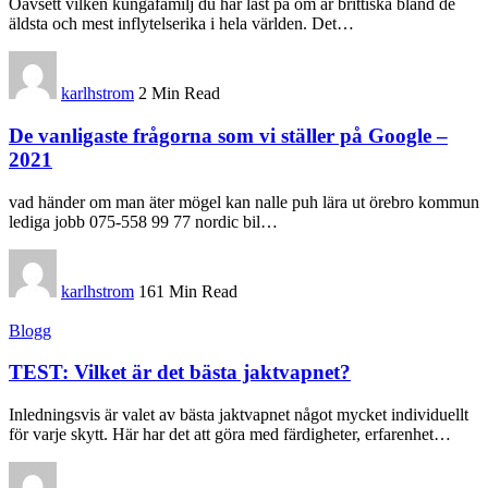
Oavsett vilken kungafamilj du har läst på om är brittiska bland de
äldsta och mest inflytelserika i hela världen. Det
…
karlhstrom
2 Min Read
De vanligaste frågorna som vi ställer på Google –
2021
vad händer om man äter mögel kan nalle puh lära ut örebro kommun
lediga jobb 075-558 99 77 nordic bil
…
karlhstrom
161 Min Read
Blogg
TEST: Vilket är det bästa jaktvapnet?
Inledningsvis är valet av bästa jaktvapnet något mycket individuellt
för varje skytt. Här har det att göra med färdigheter, erfarenhet
…