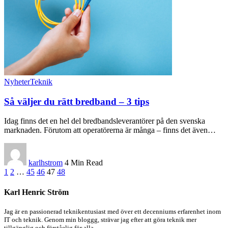
Nyheter
Teknik
Så väljer du rätt bredband – 3 tips
Idag finns det en hel del bredbandsleverantörer på den svenska
marknaden. Förutom att operatörerna är många – finns det även
…
karlhstrom
4 Min Read
1
2
…
45
46
47
48
Karl Henric Ström
Jag är en passionerad teknikentusiast med över ett decenniums erfarenhet inom
IT och teknik. Genom min bloggg, strävar jag efter att göra teknik mer
tillgänglig och förståelig för alla.