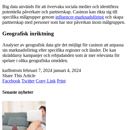
Big data används för att övervaka sociala medier och identifiera
potentiella påverkare och partnerskap. Casinon kan rikta sig till
specifika målgrupper genom
influencer-marknadsföring
och skapa
partnerskap med personer som har stor påverkan inom målgruppen.
Geografisk inriktning
Analyser av geografisk data gör det möjligt för casinon att anpassa
sin marknadsföring efter specifika regioner och länder. De kan
skräddarsy kampanjer och erbjudanden som är mer relevanta för
spelare i olika geografiska områden.
karlhstrom
februari 7, 2024
januari 4, 2024
Share This Article
Facebook
Twitter
Copy Link
Print
Senaste nyheter