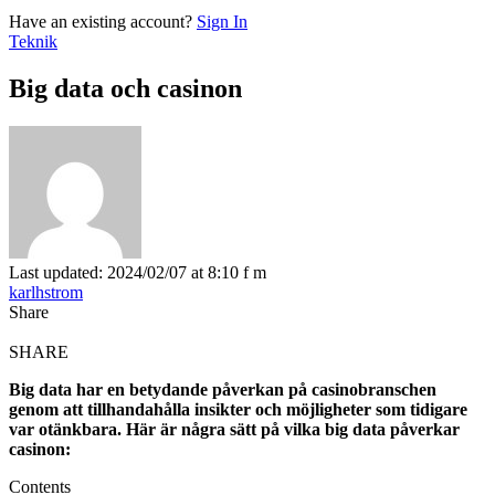
Have an existing account?
Sign In
Teknik
Big data och casinon
Last updated: 2024/02/07 at 8:10 f m
karlhstrom
Share
SHARE
Big data har en betydande påverkan på casinobranschen
genom att tillhandahålla insikter och möjligheter som tidigare
var otänkbara. Här är några sätt på vilka big data påverkar
casinon:
Contents