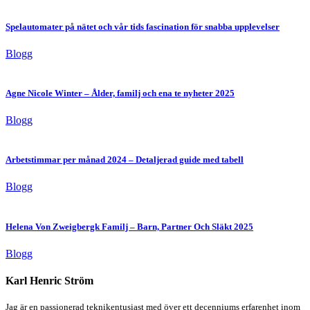
Spelautomater på nätet och vår tids fascination för snabba upplevelser
Blogg
Agne Nicole Winter – Ålder, familj och ena te nyheter 2025
Blogg
Arbetstimmar per månad 2024 – Detaljerad guide med tabell
Blogg
Helena Von Zweigbergk Familj – Barn, Partner Och Släkt 2025
Blogg
Karl Henric Ström
Jag är en passionerad teknikentusiast med över ett decenniums erfarenhet inom