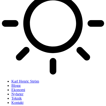
Karl Henric Ström
Blogg
Ekonomi
Nyheter
Teknik
Kontakt