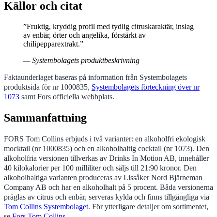
Källor och citat
”Fruktig, kryddig profil med tydlig citruskaraktär, inslag
av enbär, örter och angelika, förstärkt av
chilipepparextrakt.”
— Systembolagets produktbeskrivning
Faktaunderlaget baseras på information från Systembolagets
produktsida för nr 1000835,
Systembolagets förteckning över nr
1073
samt Fors officiella webbplats.
Sammanfattning
FORS Tom Collins erbjuds i två varianter: en alkoholfri ekologisk
mocktail (nr 1000835) och en alkoholhaltig cocktail (nr 1073). Den
alkoholfria versionen tillverkas av Drinks In Motion AB, innehåller
40 kilokalorier per 100 milliliter och säljs till 21:90 kronor. Den
alkoholhaltiga varianten produceras av Lissåker Nord Bjärneman
Company AB och har en alkoholhalt på 5 procent. Båda versionerna
präglas av citrus och enbär, serveras kylda och finns tillgängliga via
Tom Collins Systembolaget
. För ytterligare detaljer om sortimentet,
se
Fors Tom Collins
.