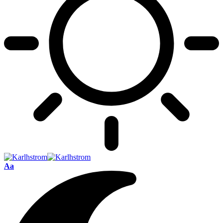
Font
Aa
Resizer