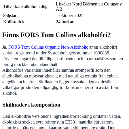
Lissåker Nord Bjärneman Company
Tillverkare alkoholhaltig
AB
Säljstart
1 oktober 2025
Kollistorlek
24 burkar
Finns FORS Tom Collins alkoholfri?
Ja,
FORS Tom Collins Organic Non-Alcoholic
är en alkoholfri
variant registrerad under Systembolagets nummer 1000835.
Drycken ingår i det tillfälliga sortimentet och marknadsförs som en
färdig mocktail utan etanolhalt.
Alkoholfria varianten innehåller samma aromprofil som den
alkoholhaltiga motsvarigheten, med naturliga extrakt från enbär,
angelika och citrus. Skillnaden ligger i avsaknaden av destillat,
vilket gör produkten tillgänglig för konsumenter som avstår från
alkohol.
Skillnader i komposition
Den alkoholfria versionens ingrediensförteckning omfattar vatten,
ekologiskt socker, syra (citronsyra E330), naturlig citrusarom,
naturlig enbär- och angelikaarom samt chilipepparextrakt. Den