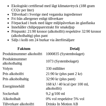
Ekologiskt certifierad med lågt klimatavtryck (188 gram
CO2e per liter)
Tillverkad i Sverige med veganska ingredienser
Fri från allergener enligt tillverkare
Förpackad i burk med lägre miljöpåverkan än glasflaska
Innehåller chilipepparextrakt för smakdjup
Prispunkt: 21:90 kronor (alkoholfri) respektive 32:90 kronor
(alkoholhaltig) plus pant
Säljs i kolli om 24 burkar via återförsäljare
Faktum
Detalj
Produktnummer alkoholfri
1000835 (Systembolaget)
Produktnummer
1073 (Systembolaget)
alkoholhaltig
Volym
330 milliliter
Pris alkoholfri
21:90 kr (plus pant 2 kr)
Pris alkoholhaltig
32:90 kr (plus pant)
168 kJ / 40 kcal (per 100 ml,
Energiinnehåll
alkoholfri)
Sockerhalt
9,2 g/100 ml
Alkoholhalt
0% vol respektive 5% vol
Tillverkare alkoholfri
Drinks In Motion AB