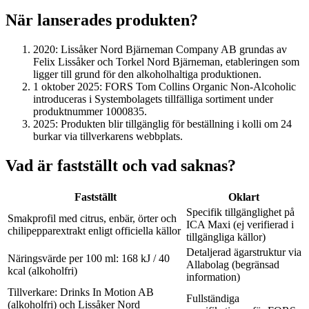
När lanserades produkten?
2020
: Lissåker Nord Bjärneman Company AB grundas av
Felix Lissåker och Torkel Nord Bjärneman, etableringen som
ligger till grund för den alkoholhaltiga produktionen.
1 oktober 2025
: FORS Tom Collins Organic Non-Alcoholic
introduceras i Systembolagets tillfälliga sortiment under
produktnummer 1000835.
2025
: Produkten blir tillgänglig för beställning i kolli om 24
burkar via tillverkarens webbplats.
Vad är fastställt och vad saknas?
Fastställt
Oklart
Specifik tillgänglighet på
Smakprofil med citrus, enbär, örter och
ICA Maxi (ej verifierad i
chilipepparextrakt enligt officiella källor
tillgängliga källor)
Detaljerad ägarstruktur via
Näringsvärde per 100 ml: 168 kJ / 40
Allabolag (begränsad
kcal (alkoholfri)
information)
Tillverkare: Drinks In Motion AB
Fullständiga
(alkoholfri) och Lissåker Nord