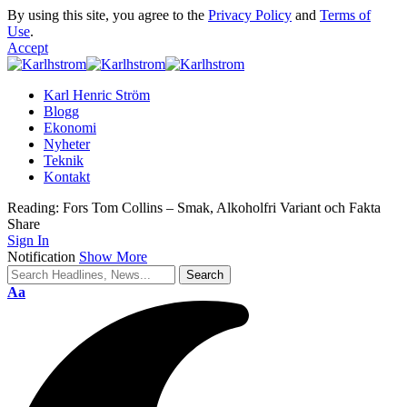
By using this site, you agree to the
Privacy Policy
and
Terms of
Use
.
Accept
Karl Henric Ström
Blogg
Ekonomi
Nyheter
Teknik
Kontakt
Reading:
Fors Tom Collins – Smak, Alkoholfri Variant och Fakta
Share
Sign In
Notification
Show More
Font
Aa
Resizer