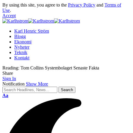
By using this site, you agree to the
Privacy Policy
and
Terms of
Use
.
Accept
Karl Henric Ström
Blogg
Ekonomi
Nyheter
Teknik
Kontakt
Reading:
Tom Collins Systembolaget Senaste Fakta
Share
Sign In
Notification
Show More
Font
Aa
Resizer