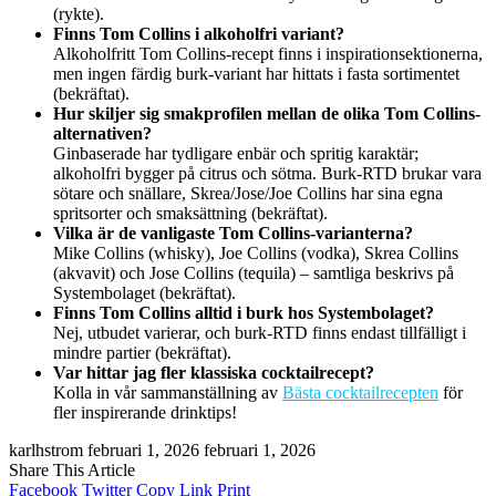
(rykte).
Finns Tom Collins i alkoholfri variant?
Alkoholfritt Tom Collins-recept finns i inspirationsektionerna,
men ingen färdig burk-variant har hittats i fasta sortimentet
(bekräftat).
Hur skiljer sig smakprofilen mellan de olika Tom Collins-
alternativen?
Ginbaserade har tydligare enbär och spritig karaktär;
alkoholfri bygger på citrus och sötma. Burk-RTD brukar vara
sötare och snällare, Skrea/Jose/Joe Collins har sina egna
spritsorter och smaksättning (bekräftat).
Vilka är de vanligaste Tom Collins-varianterna?
Mike Collins (whisky), Joe Collins (vodka), Skrea Collins
(akvavit) och Jose Collins (tequila) – samtliga beskrivs på
Systembolaget (bekräftat).
Finns Tom Collins alltid i burk hos Systembolaget?
Nej, utbudet varierar, och burk-RTD finns endast tillfälligt i
mindre partier (bekräftat).
Var hittar jag fler klassiska cocktailrecept?
Kolla in vår sammanställning av
Bästa cocktailrecepten
för
fler inspirerande drinktips!
karlhstrom
februari 1, 2026
februari 1, 2026
Share This Article
Facebook
Twitter
Copy Link
Print