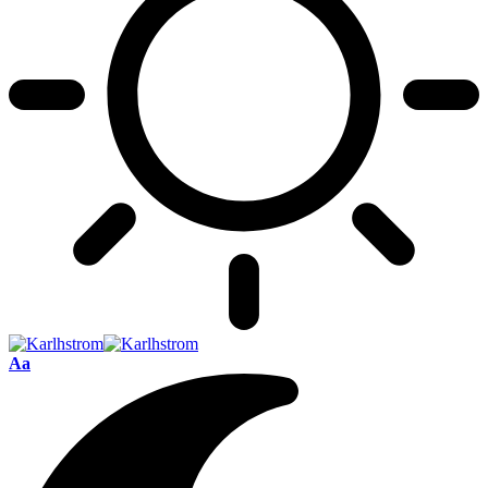
Font
Aa
Resizer