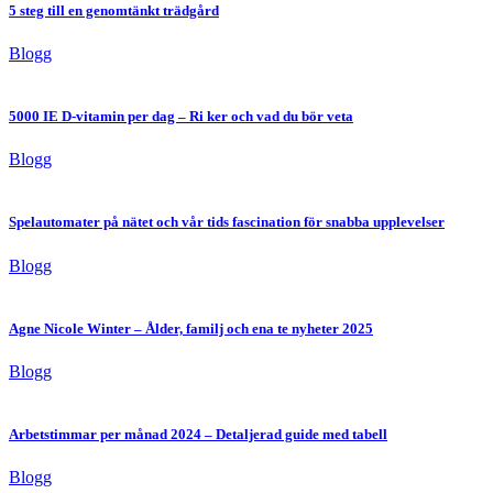
5 steg till en genomtänkt trädgård
Blogg
5000 IE D-vitamin per dag – Ri ker och vad du bör veta
Blogg
Spelautomater på nätet och vår tids fascination för snabba upplevelser
Blogg
Agne Nicole Winter – Ålder, familj och ena te nyheter 2025
Blogg
Arbetstimmar per månad 2024 – Detaljerad guide med tabell
Blogg