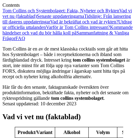
Contents
Tom Collins och Systembolaget: Fakta, Nyheter och Rykten
Vad vi
vet nu (faktablad)
Senaste uppdateringarna
Tidslinje: Från lansering
till dagens uppdateringar
Vad är bekräftat och vad är rykten?
Utdrag
ur officiella uttalanden
Varför är Tom Collins intressant?
Kommande
händelser och vad du bör hålla koll på
Sammanfattning & Vanliga
Frågor
FAQ
Tom Collins är en av de mest klassiska cocktails som går att hitta
hos Systembolaget – både i receptsektionerna och ibland som
färdigblandad dryck. Intresset kring
tom collins systembolaget
är
stort, inte minst för att följa upp nya varianter som Tom Collins
FORS, diskutera möjliga ändringar i ägarskap samt hitta tips på
recept och nyheter kring alkoholfria alternativ.
Här får du den senaste, faktagranskade översikten över
produktinformation, bekräftade fakta, nyheter och det senaste om
ryktesspridning gällande
tom collins systembolaget
.
Senast uppdaterad: 10 december 2023
Vad vi vet nu (faktablad)
Produkt/Variant
Alkohol
Volym
Smakpr