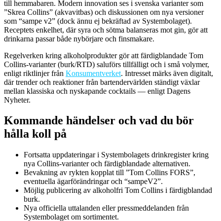
till hemmabaren. Modern innovation ses i svenska varianter som
”Skrea Collins” (akvavitbas) och diskussionen om nya versioner
som “sampe v2” (dock ännu ej bekräftad av Systembolaget).
Receptets enkelhet, där syra och sötma balanseras mot gin, gör att
drinkarna passar både nybörjare och finsmakare.
Regelverken kring alkoholprodukter gör att färdigblandade Tom
Collins-varianter (burk/RTD) saluförs tillfälligt och i små volymer,
enligt riktlinjer från
Konsumentverket
. Intresset märks även digitalt,
där trender och reaktioner från bartendervärlden ständigt växlar
mellan klassiska och nyskapande cocktails — enligt
Dagens
Nyheter
.
Kommande händelser och vad du bör
hålla koll på
Fortsatta uppdateringar i Systembolagets drinkregister kring
nya Collins-varianter och färdigblandade alternativen.
Bevakning av rykten kopplat till ”Tom Collins FORS”,
eventuella ägarförändringar och “sampeV2”.
Möjlig publicering av alkoholfri Tom Collins i färdigblandad
burk.
Nya officiella uttalanden eller pressmeddelanden från
Systembolaget om sortimentet.