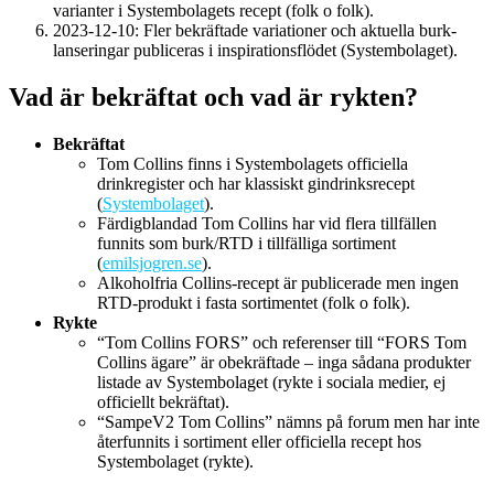
varianter i Systembolagets recept (
folk o folk
).
2023-12-10
: Fler bekräftade variationer och aktuella burk-
lanseringar publiceras i inspirationsflödet (
Systembolaget
).
Vad är bekräftat och vad är rykten?
Bekräftat
Tom Collins finns i Systembolagets officiella
drinkregister och har klassiskt gindrinksrecept
(
Systembolaget
).
Färdigblandad Tom Collins har vid flera tillfällen
funnits som burk/RTD i tillfälliga sortiment
(
emilsjogren.se
).
Alkoholfria Collins-recept är publicerade men ingen
RTD-produkt i fasta sortimentet (
folk o folk
).
Rykte
“Tom Collins FORS” och referenser till “FORS Tom
Collins ägare” är obekräftade – inga sådana produkter
listade av Systembolaget (rykte i sociala medier, ej
officiellt bekräftat).
“SampeV2 Tom Collins” nämns på forum men har inte
återfunnits i sortiment eller officiella recept hos
Systembolaget (rykte).