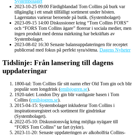
Systembolaget
2023-10-25 09:00
Färdigblandad Tom Collins på burk var
tillgänglig i ett smalt tillfälligt sortiment under hösten.
Lagerstatus varierar beroende på butik. (Systembolaget)
2023-09-15 14:00
Diskussioner kring “Tom Collins FORS”
och “FORS Tom Collins ägare” florerar i sociala medier, men
ingen produkt med denna märkning har bekräftats av
Systembolaget
.
2023-08-02 16:30
Senaste balansuppdateringen för receptet
publicerad med fokus på perfekt syra/sötma.
Dagens Nyheter
Tidslinje: Från lansering till dagens
uppdateringar
1800-tal
: Tom Collins får sitt namn efter Old Tom gin och blir
populär som longdrink (
emilsjogren.se
).
1920-talet
: London Dry gin blir vanligaste basen i Tom
Collins (
emilsjogren.se
).
2015-04-15
: Systembolaget inkluderar Tom Collins i
inspirationsregistret och sortiment för gindrinkar
(
Systembolaget
).
2022-05-10
: Diskussionsvåg kring möjliga nyägare till
“FORS Tom Collins” tar fart (rykte).
2023-11-20
: Senaste uppdateringen av alkoholfria Collins-