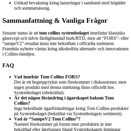
Utökad bevakning kring lanseringar i samband med högtider
och sommarsäsong.
Sammanfattning & Vanliga Frågor
Senaste status är att
tom collins systembolaget
innefattar klassiska
ginrecept och tidvis färdigblandad burk/RTD, men att “FORS”- eller
“sampeV2”-resultat ännu inte bekräftats i officiella sortiment.
Framtida nyheter väntas kring alkoholfria alternativ och innovationer
i Collins-familjen.
FAQ
Vad innebär Tom Collins FORS?
Det är ett begrepp/rykte som förekommer i diskussioner, men
ingen produkt med denna märkning finns officiellt hos
Systembolaget (obekräftat).
Är det någon förändring i ägarskapet bakom Tom
Collins?
Inga bekräftade ägarförändringar kring Tom Collins-produkter
på Systembolaget (bekräftat via Systembolagets sortiment).
Vad är “SampeV2 Tom Collins”?
Namnet förekommer på forum men produkten är inte
bekräftad eller återfunnen bland Systembolagets listningar