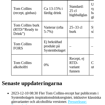
Uppfrisk
Standard:
Tom Collins
Ca 13-15% i
syrlig, sö
25 cl
(recept, ginbas)
färdig drink
balansera
highballglas
gin-karak
Tom Collins burk
Varierar (ofta
25–33 cl
Syrlig gi
(RTD/“Ready to
5-7%)
burk
söt citrus
Drink”)
Ej bekräftad
Tom Collins
produkt på
–
–
FORS
Systembolaget
Recept, ej
Tom Collins
RTD-
Citrus, s
0%
alkoholfri
variant
utan gin
funnen
Senaste uppdateringarna
2023-12-10 08:30
Fler Tom Collins-recept har publicerats i
Systembolagets inspirationsdrinksregister, inklusive klassiska
ginvarianter och alcoholfria versioner.
Pressrelease: