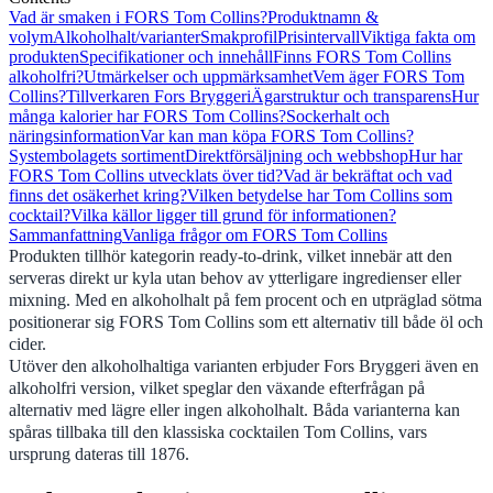
Vad är smaken i FORS Tom Collins?
Produktnamn &
volym
Alkoholhalt/varianter
Smakprofil
Prisintervall
Viktiga fakta om
produkten
Specifikationer och innehåll
Finns FORS Tom Collins
alkoholfri?
Utmärkelser och uppmärksamhet
Vem äger FORS Tom
Collins?
Tillverkaren Fors Bryggeri
Ägarstruktur och transparens
Hur
många kalorier har FORS Tom Collins?
Sockerhalt och
näringsinformation
Var kan man köpa FORS Tom Collins?
Systembolagets sortiment
Direktförsäljning och webbshop
Hur har
FORS Tom Collins utvecklats över tid?
Vad är bekräftat och vad
finns det osäkerhet kring?
Vilken betydelse har Tom Collins som
cocktail?
Vilka källor ligger till grund för informationen?
Sammanfattning
Vanliga frågor om FORS Tom Collins
Produkten tillhör kategorin ready-to-drink, vilket innebär att den
serveras direkt ur kyla utan behov av ytterligare ingredienser eller
mixning. Med en alkoholhalt på fem procent och en utpräglad sötma
positionerar sig FORS Tom Collins som ett alternativ till både öl och
cider.
Utöver den alkoholhaltiga varianten erbjuder Fors Bryggeri även en
alkoholfri version, vilket speglar den växande efterfrågan på
alternativ med lägre eller ingen alkoholhalt. Båda varianterna kan
spåras tillbaka till den klassiska cocktailen Tom Collins, vars
ursprung dateras till 1876.