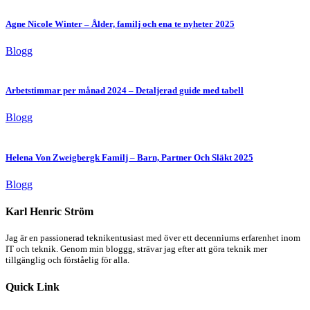
Agne Nicole Winter – Ålder, familj och ena te nyheter 2025
Blogg
Arbetstimmar per månad 2024 – Detaljerad guide med tabell
Blogg
Helena Von Zweigbergk Familj – Barn, Partner Och Släkt 2025
Blogg
Karl Henric Ström
Jag är en passionerad teknikentusiast med över ett decenniums erfarenhet inom
IT och teknik. Genom min bloggg, strävar jag efter att göra teknik mer
tillgänglig och förståelig för alla.
Quick Link