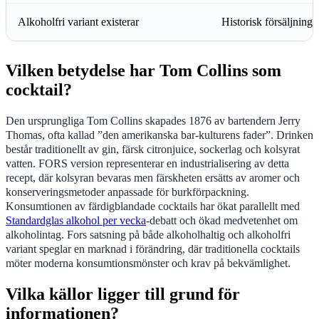
Alkoholfri variant existerar
Historisk försäljningss
Vilken betydelse har Tom Collins som
cocktail?
Den ursprungliga Tom Collins skapades 1876 av bartendern Jerry
Thomas, ofta kallad ”den amerikanska bar-kulturens fader”. Drinken
består traditionellt av gin, färsk citronjuice, sockerlag och kolsyrat
vatten. FORS version representerar en industrialisering av detta
recept, där kolsyran bevaras men färskheten ersätts av aromer och
konserveringsmetoder anpassade för burkförpackning.
Konsumtionen av färdigblandade cocktails har ökat parallellt med
Standardglas alkohol per vecka
-debatt och ökad medvetenhet om
alkoholintag. Fors satsning på både alkoholhaltig och alkoholfri
variant speglar en marknad i förändring, där traditionella cocktails
möter moderna konsumtionsmönster och krav på bekvämlighet.
Vilka källor ligger till grund för
informationen?