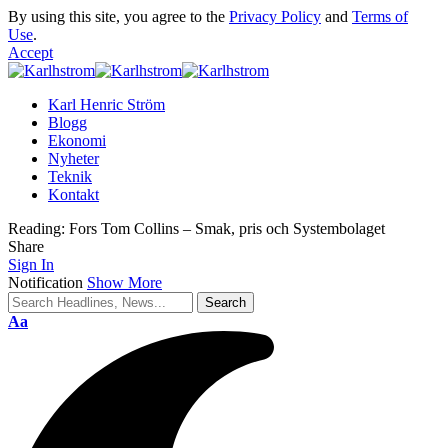
By using this site, you agree to the
Privacy Policy
and
Terms of
Use
.
Accept
Karl Henric Ström
Blogg
Ekonomi
Nyheter
Teknik
Kontakt
Reading:
Fors Tom Collins – Smak, pris och Systembolaget
Share
Sign In
Notification
Show More
Font
Aa
Resizer