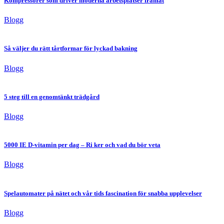
Kompressorer som driver moderna arbetsplatser framåt
Blogg
Så väljer du rätt tårtformar för lyckad bakning
Blogg
5 steg till en genomtänkt trädgård
Blogg
5000 IE D-vitamin per dag – Ri ker och vad du bör veta
Blogg
Spelautomater på nätet och vår tids fascination för snabba upplevelser
Blogg