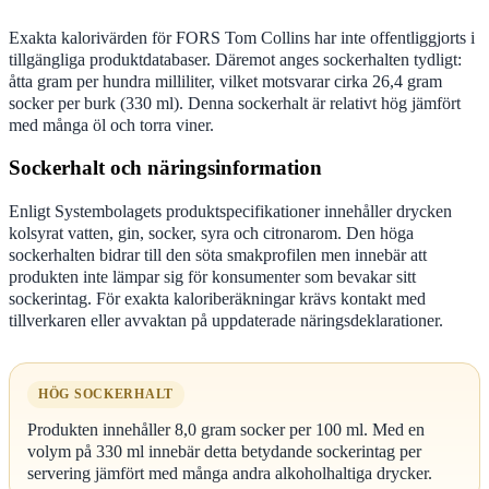
Exakta kalorivärden för FORS Tom Collins har inte offentliggjorts i
tillgängliga produktdatabaser. Däremot anges sockerhalten tydligt:
åtta gram per hundra milliliter, vilket motsvarar cirka 26,4 gram
socker per burk (330 ml). Denna sockerhalt är relativt hög jämfört
med många öl och torra viner.
Sockerhalt och näringsinformation
Enligt Systembolagets produktspecifikationer innehåller drycken
kolsyrat vatten, gin, socker, syra och citronarom. Den höga
sockerhalten bidrar till den söta smakprofilen men innebär att
produkten inte lämpar sig för konsumenter som bevakar sitt
sockerintag. För exakta kaloriberäkningar krävs kontakt med
tillverkaren eller avvaktan på uppdaterade näringsdeklarationer.
HÖG SOCKERHALT
Produkten innehåller 8,0 gram socker per 100 ml. Med en
volym på 330 ml innebär detta betydande sockerintag per
servering jämfört med många andra alkoholhaltiga drycker.