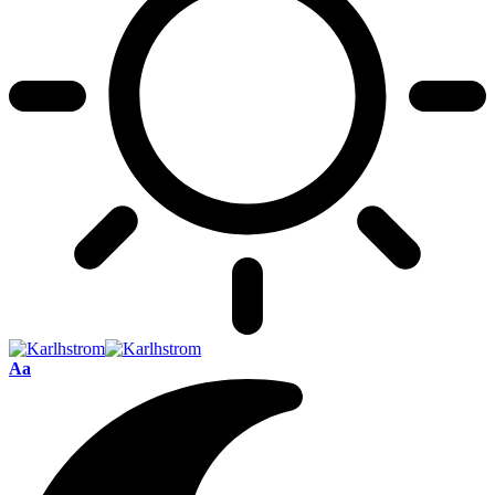
Font
Aa
Resizer