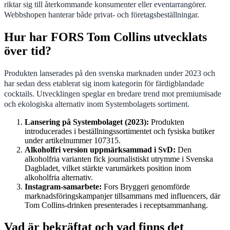
riktar sig till återkommande konsumenter eller eventarrangörer.
Webbshopen hanterar både privat- och företagsbeställningar.
Hur har FORS Tom Collins utvecklats
över tid?
Produkten lanserades på den svenska marknaden under 2023 och
har sedan dess etablerat sig inom kategorin för färdigblandade
cocktails. Utvecklingen speglar en bredare trend mot premiumisade
och ekologiska alternativ inom Systembolagets sortiment.
Lansering på Systembolaget (2023):
Produkten
introducerades i beställningssortimentet och fysiska butiker
under artikelnummer 107315.
Alkoholfri version uppmärksammad i SvD:
Den
alkoholfria varianten fick journalistiskt utrymme i Svenska
Dagbladet, vilket stärkte varumärkets position inom
alkoholfria alternativ.
Instagram-samarbete:
Fors Bryggeri genomförde
marknadsföringskampanjer tillsammans med influencers, där
Tom Collins-drinken presenterades i receptsammanhang.
Vad är bekräftat och vad finns det