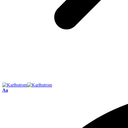
Font
Aa
Resizer