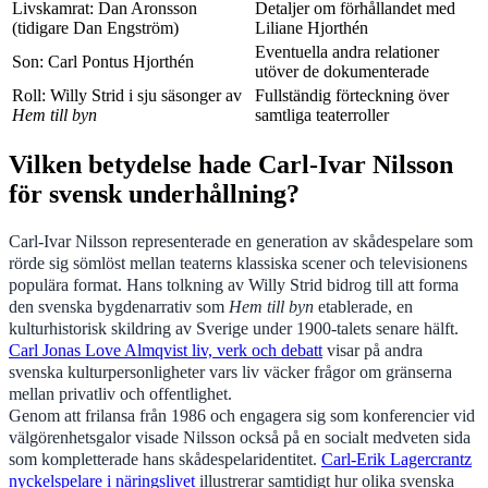
Livskamrat: Dan Aronsson
Detaljer om förhållandet med
(tidigare Dan Engström)
Liliane Hjorthén
Eventuella andra relationer
Son: Carl Pontus Hjorthén
utöver de dokumenterade
Roll: Willy Strid i sju säsonger av
Fullständig förteckning över
Hem till byn
samtliga teaterroller
Vilken betydelse hade Carl-Ivar Nilsson
för svensk underhållning?
Carl-Ivar Nilsson representerade en generation av skådespelare som
rörde sig sömlöst mellan teaterns klassiska scener och televisionens
populära format. Hans tolkning av Willy Strid bidrog till att forma
den svenska bygdenarrativ som
Hem till byn
etablerade, en
kulturhistorisk skildring av Sverige under 1900-talets senare hälft.
Carl Jonas Love Almqvist liv, verk och debatt
visar på andra
svenska kulturpersonligheter vars liv väcker frågor om gränserna
mellan privatliv och offentlighet.
Genom att frilansa från 1986 och engagera sig som konferencier vid
välgörenhetsgalor visade Nilsson också på en socialt medveten sida
som kompletterade hans skådespelaridentitet.
Carl-Erik Lagercrantz
nyckelspelare i näringslivet
illustrerar samtidigt hur olika svenska