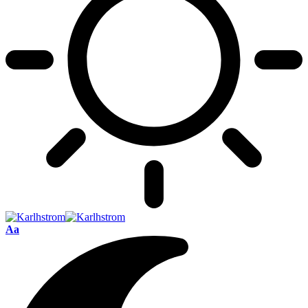
Font
Aa
Resizer