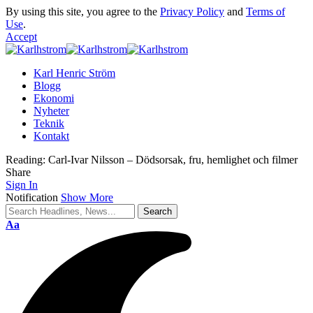
By using this site, you agree to the
Privacy Policy
and
Terms of
Use
.
Accept
Karl Henric Ström
Blogg
Ekonomi
Nyheter
Teknik
Kontakt
Reading:
Carl-Ivar Nilsson – Dödsorsak, fru, hemlighet och filmer
Share
Sign In
Notification
Show More
Font
Aa
Resizer