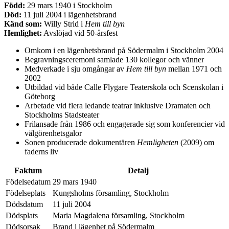
Född:
29 mars 1940 i Stockholm
Död:
11 juli 2004 i lägenhetsbrand
Känd som:
Willy Strid i
Hem till byn
Hemlighet:
Avslöjad vid 50-årsfest
Omkom i en lägenhetsbrand på Södermalm i Stockholm 2004
Begravningsceremoni samlade 130 kollegor och vänner
Medverkade i sju omgångar av
Hem till byn
mellan 1971 och
2002
Utbildad vid både Calle Flygare Teaterskola och Scenskolan i
Göteborg
Arbetade vid flera ledande teatrar inklusive Dramaten och
Stockholms Stadsteater
Frilansade från 1986 och engagerade sig som konferencier vid
välgörenhetsgalor
Sonen producerade dokumentären
Hemligheten
(2009) om
faderns liv
Faktum
Detalj
Födelsedatum
29 mars 1940
Födelseplats
Kungsholms församling, Stockholm
Dödsdatum
11 juli 2004
Dödsplats
Maria Magdalena församling, Stockholm
Dödsorsak
Brand i lägenhet på Södermalm