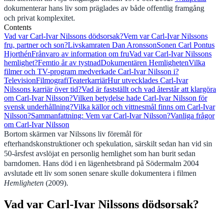
dokumenterar hans liv som präglades av både offentlig framgång
och privat komplexitet.
Contents
Vad var Carl-Ivar Nilssons dödsorsak?
Vem var Carl-Ivar Nilssons
fru, partner och son?
Livskamraten Dan Aronsson
Sonen Carl Pontus
Hjorthén
Frånvaro av information om fru
Vad var Carl-Ivar Nilssons
hemlighet?
Femtio år av tystnad
Dokumentären Hemligheten
Vilka
filmer och TV-program medverkade Carl-Ivar Nilsson i?
Television
Filmografi
Teaterkarriär
Hur utvecklades Carl-Ivar
Nilssons karriär över tid?
Vad är fastställt och vad återstår att klargöra
om Carl-Ivar Nilsson?
Vilken betydelse hade Carl-Ivar Nilsson för
svensk underhållning?
Vilka källor och vittnesmål finns om Carl-Ivar
Nilsson?
Sammanfattning: Vem var Carl-Ivar Nilsson?
Vanliga frågor
om Carl-Ivar Nilsson
Bortom skärmen var Nilssons liv föremål för
efterhandskonstruktioner och spekulation, särskilt sedan han vid sin
50-årsfest avslöjat en personlig hemlighet som han burit sedan
barndomen. Hans död i en lägenhetsbrand på Södermalm 2004
avslutade ett liv som sonen senare skulle dokumentera i filmen
Hemligheten
(2009).
Vad var Carl-Ivar Nilssons dödsorsak?