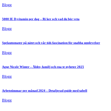
Blogg
5000 IE D-vitamin per dag – Ri ker och vad du bör veta
Blogg
Spelautomater på nätet och vår tids fascination för snabba upplevelser
Blogg
Agne Nicole Winter – Ålder, familj och ena te nyheter 2025
Blogg
Arbetstimmar per månad 2024 – Detaljerad guide med tabell
Blogg