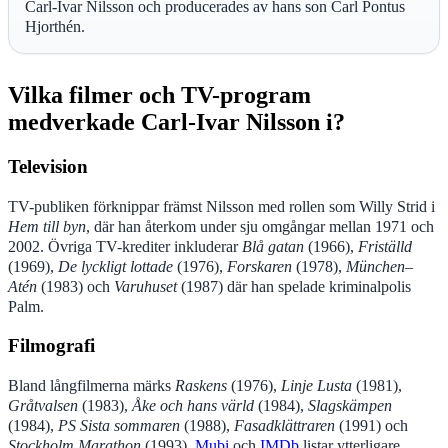
Carl-Ivar Nilsson och producerades av hans son Carl Pontus
Hjorthén.
Vilka filmer och TV-program
medverkade Carl-Ivar Nilsson i?
Television
TV-publiken förknippar främst Nilsson med rollen som Willy Strid i
Hem till byn
, där han återkom under sju omgångar mellan 1971 och
2002. Övriga TV-krediter inkluderar
Blå gatan
(1966),
Friställd
(1969),
De lyckligt lottade
(1976),
Forskaren
(1978),
München–
Atén
(1983) och
Varuhuset
(1987) där han spelade kriminalpolis
Palm.
Filmografi
Bland långfilmerna märks
Raskens
(1976),
Linje Lusta
(1981),
Gråtvalsen
(1983),
Åke och hans värld
(1984),
Slagskämpen
(1984),
PS Sista sommaren
(1988),
Fasadklättraren
(1991) och
Stockholm Marathon
(1993).
Mubi
och
IMDb
listar ytterligare