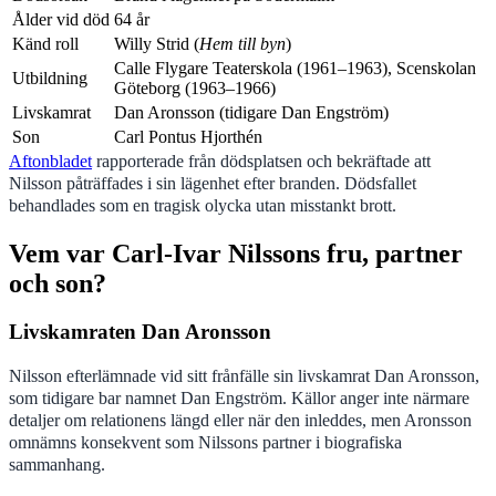
Ålder vid död
64 år
Känd roll
Willy Strid (
Hem till byn
)
Calle Flygare Teaterskola (1961–1963), Scenskolan
Utbildning
Göteborg (1963–1966)
Livskamrat
Dan Aronsson (tidigare Dan Engström)
Son
Carl Pontus Hjorthén
Aftonbladet
rapporterade från dödsplatsen och bekräftade att
Nilsson påträffades i sin lägenhet efter branden. Dödsfallet
behandlades som en tragisk olycka utan misstankt brott.
Vem var Carl-Ivar Nilssons fru, partner
och son?
Livskamraten Dan Aronsson
Nilsson efterlämnade vid sitt frånfälle sin livskamrat Dan Aronsson,
som tidigare bar namnet Dan Engström. Källor anger inte närmare
detaljer om relationens längd eller när den inleddes, men Aronsson
omnämns konsekvent som Nilssons partner i biografiska
sammanhang.