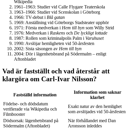
Wikipedia
1961–1963
: Studier vid Calle Flygare Teaterskola
1963–1966
: Studier vid Scenskolan i Göteborg
1966
: TV-debut i
Blå gatan
1969
: Anställning vid Göteborgs Stadsteater upphör
1971
: Första medverkan i
Hem till byn
som Willy Strid
1976
: Medverkan i
Raskens
och
De lyckligt lottade
1987
: Rollen som kriminalpolis Palm i
Varuhuset
1990
: Avslöjar hemligheten vid 50-årsfesten
2002
: Sista säsongen av
Hem till byn
2004
: Dör i lägenhetsbrand på Södermalm – enligt
Aftonbladet
Vad är fastställt och vad återstår att
klargöra om Carl-Ivar Nilsson?
Information som saknar
Fastställd information
klarhet
Födelse- och dödsdatum
Exakt natur av den hemlighet
verifierade via Wikipedia och
som avslöjades vid 50-årsfesten
Filmbooster
Dödsorsak: lägenhetsbrand på
När förhållandet med Dan
Södermalm (Aftonbladet)
Aronsson inleddes