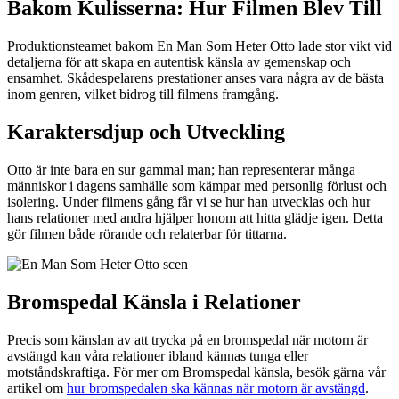
Bakom Kulisserna: Hur Filmen Blev Till
Produktionsteamet bakom En Man Som Heter Otto lade stor vikt vid
detaljerna för att skapa en autentisk känsla av gemenskap och
ensamhet. Skådespelarens prestationer anses vara några av de bästa
inom genren, vilket bidrog till filmens framgång.
Karaktersdjup och Utveckling
Otto är inte bara en sur gammal man; han representerar många
människor i dagens samhälle som kämpar med personlig förlust och
isolering. Under filmens gång får vi se hur han utvecklas och hur
hans relationer med andra hjälper honom att hitta glädje igen. Detta
gör filmen både rörande och relaterbar för tittarna.
Bromspedal Känsla i Relationer
Precis som känslan av att trycka på en bromspedal när motorn är
avstängd kan våra relationer ibland kännas tunga eller
motståndskraftiga. För mer om Bromspedal känsla, besök gärna vår
artikel om
hur bromspedalen ska kännas när motorn är avstängd
.