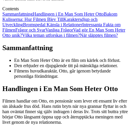
Contents
Sammanfattning
Handlingen i En Man Som Heter Otto
Bakom
Kulisserna: Hur Filmen Blev Till
Karaktersdjup och
Utveckling
Bromspedal Känsla i Relationer
Intressanta Fakta om
Filmen
Frågor och Svar
Vanliga Frågor
Vad gör En Man Som Heter
Otto unik?
Vilka teman utforskas i filmen?
När släpptes filmen?
Sammanfattning
En Man Som Heter Otto är en film om kärlek och förlust.
Den erbjuder en djupgående titt på mänskliga relationer.
Filmens huvudkaraktär, Otto, går igenom betydande
personliga förändringar.
Handlingen i En Man Som Heter Otto
Filmen handlar om Otto, en pensionär som lever ett ensamt liv efter
sin älskade frus död. Hans rutin bryts när nya grannar flyttar in och
han oväntat finner sig själv indragen i deras liv. Trots sitt buttra yttre
börjar Otto långsamt öppna upp och återupptäcka meningen med
livet genom de nya relationerna.