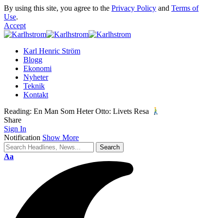
By using this site, you agree to the
Privacy Policy
and
Terms of
Use
.
Accept
Karl Henric Ström
Blogg
Ekonomi
Nyheter
Teknik
Kontakt
Reading:
En Man Som Heter Otto: Livets Resa
Share
Sign In
Notification
Show More
Font
Aa
Resizer