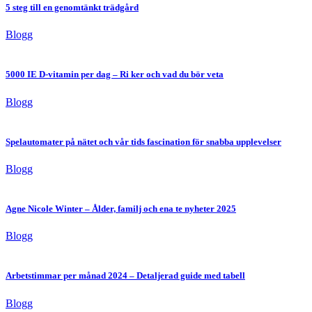
5 steg till en genomtänkt trädgård
Blogg
5000 IE D-vitamin per dag – Ri ker och vad du bör veta
Blogg
Spelautomater på nätet och vår tids fascination för snabba upplevelser
Blogg
Agne Nicole Winter – Ålder, familj och ena te nyheter 2025
Blogg
Arbetstimmar per månad 2024 – Detaljerad guide med tabell
Blogg