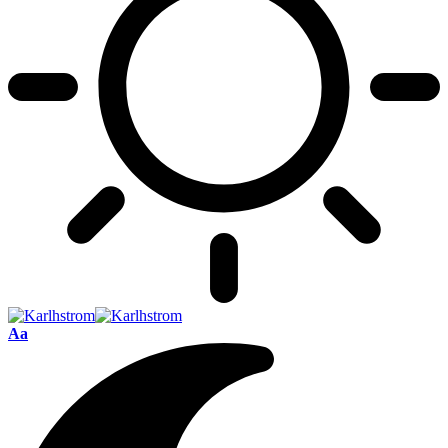
Font
Aa
Resizer