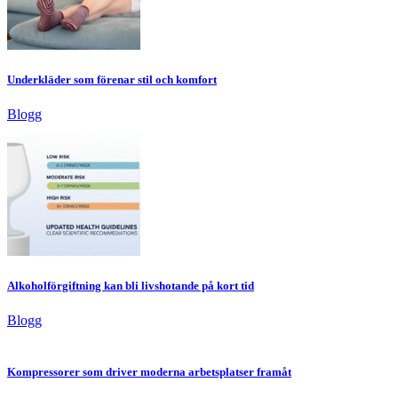
Underkläder som förenar stil och komfort
Blogg
Alkoholförgiftning kan bli livshotande på kort tid
Blogg
Kompressorer som driver moderna arbetsplatser framåt