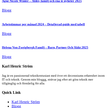
Agne Nicole Winter – Ålder, familj och ena te nyheter 2025
Blogg
Arbetstimmar per månad 2024 – Detaljerad guide med tabell
Blogg
Helena Von Zweigbergk Familj – Barn, Partner Och Släkt 2025
Blogg
Karl Henric Ström
Jag är en passionerad teknikentusiast med över ett decenniums erfarenhet inom
IT och teknik. Genom min bloggg, strävar jag efter att göra teknik mer
tillgänglig och förståelig för alla.
Quick Link
Karl Henric Ström
Blogg