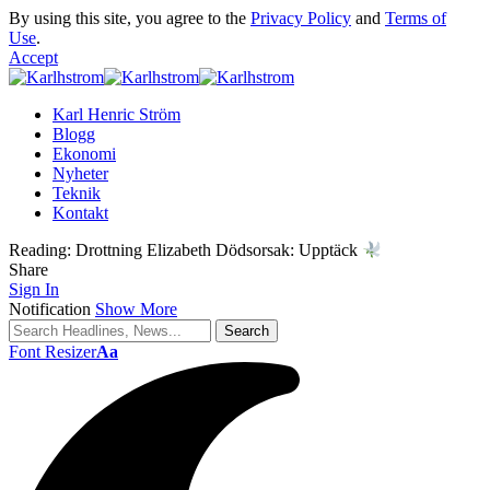
By using this site, you agree to the
Privacy Policy
and
Terms of
Use
.
Accept
Karl Henric Ström
Blogg
Ekonomi
Nyheter
Teknik
Kontakt
Reading:
Drottning Elizabeth Dödsorsak: Upptäck
Share
Sign In
Notification
Show More
Font Resizer
Aa