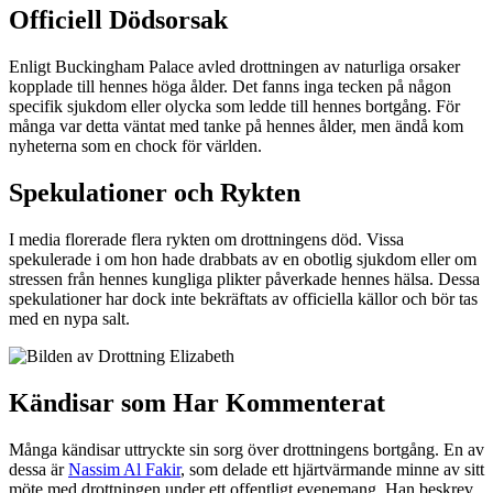
Officiell Dödsorsak
Enligt Buckingham Palace avled drottningen av naturliga orsaker
kopplade till hennes höga ålder. Det fanns inga tecken på någon
specifik sjukdom eller olycka som ledde till hennes bortgång. För
många var detta väntat med tanke på hennes ålder, men ändå kom
nyheterna som en chock för världen.
Spekulationer och Rykten
I media florerade flera rykten om drottningens död. Vissa
spekulerade i om hon hade drabbats av en obotlig sjukdom eller om
stressen från hennes kungliga plikter påverkade hennes hälsa. Dessa
spekulationer har dock inte bekräftats av officiella källor och bör tas
med en nypa salt.
Kändisar som Har Kommenterat
Många kändisar uttryckte sin sorg över drottningens bortgång. En av
dessa är
Nassim Al Fakir
, som delade ett hjärtvärmande minne av sitt
möte med drottningen under ett offentligt evenemang. Han beskrev