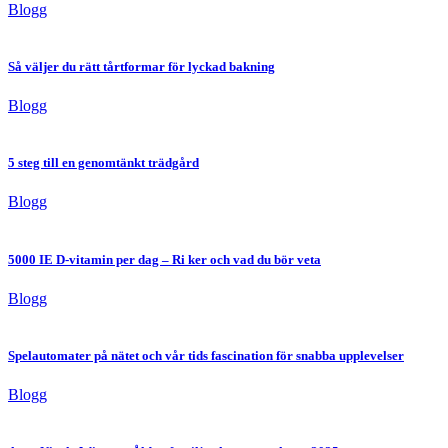
Blogg
Så väljer du rätt tårtformar för lyckad bakning
Blogg
5 steg till en genomtänkt trädgård
Blogg
5000 IE D-vitamin per dag – Ri ker och vad du bör veta
Blogg
Spelautomater på nätet och vår tids fascination för snabba upplevelser
Blogg