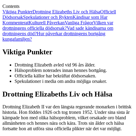
Contents
Viktiga Punkter
Drottning Elizabeths Liv och Hälsa
Officiell
Dödsorsak
Spekulationer och Rykten
Kändisar som Har
Kommenterat
Kulturell Påverkan
Vanliga Frågor
Vilken var
drottningens officiella dödsorsak?
Vad sade kändisarna om
drottningens död?
Hur påverkar drottningens bortgång
kungafamiljen?
Viktiga Punkter
Drottning Elizabeth avled vid 96 års ålder.
Hälsoproblem noterades innan hennes bortgång.
Officiella källor har bekräftat dödsorsaken.
Spekulationer i media om andra möjliga orsaker.
Drottning Elizabeths Liv och Hälsa
Drottning Elizabeth II var den längsta regerande monarken i brittisk
historia. Hon föddes 1926 och tog tronen 1952. Under sina sista år
kämpade hon med olika hälsoproblem, vilket orsakade oro bland
allmänheten och hennes nära och kära. Trots sin ålder och hälsa
fortsatte hon att utföra sina officiella plikter när det var möjligt.