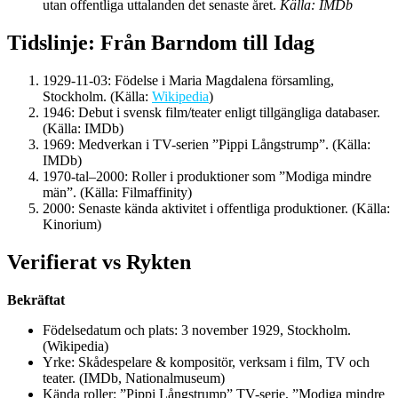
utan offentliga uttalanden det senaste året.
Källa: IMDb
Tidslinje: Från Barndom till Idag
1929-11-03: Födelse i Maria Magdalena församling,
Stockholm. (Källa:
Wikipedia
)
1946: Debut i svensk film/teater enligt tillgängliga databaser.
(Källa: IMDb)
1969: Medverkan i TV-serien ”Pippi Långstrump”. (Källa:
IMDb)
1970-tal–2000: Roller i produktioner som ”Modiga mindre
män”. (Källa: Filmaffinity)
2000: Senaste kända aktivitet i offentliga produktioner. (Källa:
Kinorium)
Verifierat vs Rykten
Bekräftat
Födelsedatum och plats: 3 november 1929, Stockholm.
(Wikipedia)
Yrke: Skådespelare & kompositör, verksam i film, TV och
teater. (IMDb, Nationalmuseum)
Kända roller: ”Pippi Långstrump” TV-serie, ”Modiga mindre