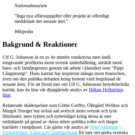
Nationalmuseum
”Inga nya affärsuppgifter eller projekt är offentligt
meddelade det senaste året.”
Wikipedia
Bakgrund & Reaktioner
Ulf G. Johnsson är en av de mindre omskrivna men ändå
tongivande profilerna inom svensk underhållning, särskilt inom
barn- och familjegenren genom sitt arbete i klassiker som ”Pippi
Långstrump”. Hans karriär har inspirerat många inom branschen,
även om den publika debatten kring honom varit begränsad de
senaste åren. För att förstå mer om Ulf G. Johnssons betydelsefulla
karriär, kan du läsa vår djupgående analys av
Håkan Hellströms
låtar
.
Relaterade skådespelare som Göthe Grefbo, Öllegård Wellton och
Margot Trooger har också satt avtryck inom svensk och tysk
film/teater, men rykten och nyhetsläget kring dessa är mer
omfattande på grund av deras större publika roller och längre
karriärer i rampljuset. Läs gärna vår analys av
Peter Stormare –
Förmögenhet, Fakta och Uppdateringar
för mer om andra svenska