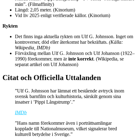
män”. (Filmaffinity)
Längd: 2,05 meter. (Kinorium)
Vid liv 2025 enligt verifierade källor. (Kinorium)
Rykten
Det finns inga aktuella rykten om Ulf G. Johnsson. Inget om
kontroverser, död eller återkomst har bekräftats.
(Källa:
Wikipedia, IMDb)
Förväxling mellan Ulf G. Johnsson och Ulf Johanson (1922–
1990) förekommer, men är
inte korrekt
. (Wikipedia, se
separat artikel om Ulf Johanson)
Citat och Officiella Uttalanden
”Ulf G. Johnsson har lämnat ett bestående avtryck inom
svensk barnfilm och kulturhistoria, särskilt genom sina
insatser i ’Pippi Långstrump’.”
IMDb
”Hans namn förekommer även i porträttsamlingar
kopplade till Nationalmuseum, vilket signalerar bred
kulturell betydelse i Sverige.”