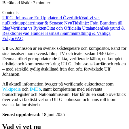
Beräknad lästid: 7 minuter
Contents
Ulf G. Johnsson: En Uppdaterad Överblick
Vad vi vet
nu
Direktuppdateringar & Senaste Nytt
Tidslinje: Från Barndom till
Idag
Verifierat vs Rykten
Citat och Officiella Uttalanden
Bakgrund &
Reaktioner
Vad Händer Härnäst?
Sammanfattning & Vanliga
Frågor
FAQ
Ulf G. Johnsson är en svensk skådespelare och kompositör, känd för
sina insatser inom svensk film, TV och teater sedan 1940-talet.
Denna artikel ger uppdaterade fakta, verifierade källor, en komplett
tidslinje och kommentarer kring Ulf G. Johnssons karriär och rykten
– med särskild tydlig åtskillnad från den ofta förväxlade Ulf
Johanson.
All aktuell information bygger på verifierade auktoriteter som
Wikipedia
och
IMDb
, samt kompletteras med relevanta
branschregister och Nationalmuseum. Här får du en snabb överblick
över vad vi faktiskt vet om Ulf G. Johnsson och hans roll inom
svensk kulturhistoria.
Senast uppdaterad:
18 juni 2025
Vad vi vet nu