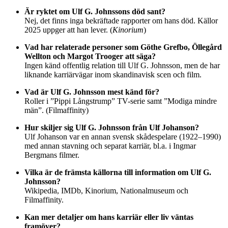
Är ryktet om Ulf G. Johnssons död sant?
Nej, det finns inga bekräftade rapporter om hans död. Källor
2025 uppger att han lever. (
Kinorium
)
Vad har relaterade personer som Göthe Grefbo, Öllegård
Wellton och Margot Trooger att säga?
Ingen känd offentlig relation till Ulf G. Johnsson, men de har
liknande karriärvägar inom skandinavisk scen och film.
Vad är Ulf G. Johnsson mest känd för?
Roller i ”Pippi Långstrump” TV-serie samt ”Modiga mindre
män”. (Filmaffinity)
Hur skiljer sig Ulf G. Johnsson från Ulf Johanson?
Ulf Johanson var en annan svensk skådespelare (1922–1990)
med annan stavning och separat karriär, bl.a. i Ingmar
Bergmans filmer.
Vilka är de främsta källorna till information om Ulf G.
Johnsson?
Wikipedia, IMDb, Kinorium, Nationalmuseum och
Filmaffinity.
Kan mer detaljer om hans karriär eller liv väntas
framöver?