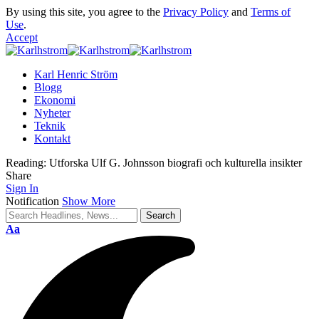
By using this site, you agree to the
Privacy Policy
and
Terms of
Use
.
Accept
Karl Henric Ström
Blogg
Ekonomi
Nyheter
Teknik
Kontakt
Reading:
Utforska Ulf G. Johnsson biografi och kulturella insikter
Share
Sign In
Notification
Show More
Font
Aa
Resizer