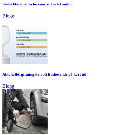
Underkläder som förenar stil och komfort
Blogg
Alkoholförgiftning kan bli livshotande på kort tid
Blogg