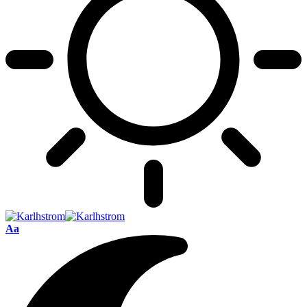
Font
Aa
Resizer