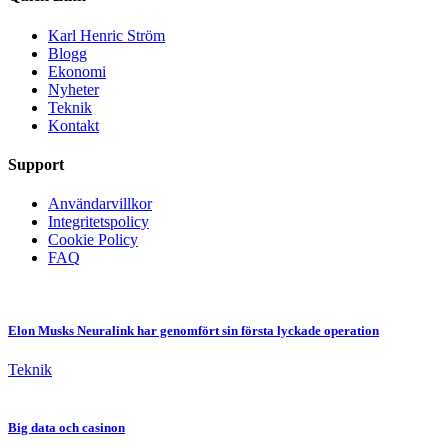
Karl Henric Ström
Blogg
Ekonomi
Nyheter
Teknik
Kontakt
Support
Användarvillkor
Integritetspolicy
Cookie Policy
FAQ
Elon Musks Neuralink har genomfört sin första lyckade operation
Teknik
Big data och casinon