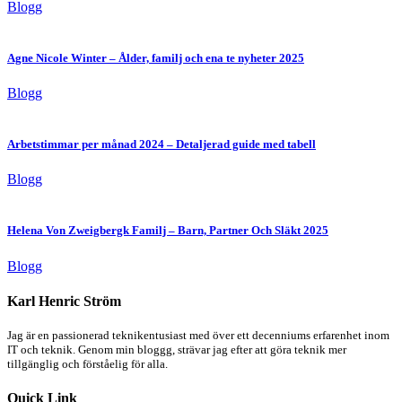
Blogg
Agne Nicole Winter – Ålder, familj och ena te nyheter 2025
Blogg
Arbetstimmar per månad 2024 – Detaljerad guide med tabell
Blogg
Helena Von Zweigbergk Familj – Barn, Partner Och Släkt 2025
Blogg
Karl Henric Ström
Jag är en passionerad teknikentusiast med över ett decenniums erfarenhet inom
IT och teknik. Genom min bloggg, strävar jag efter att göra teknik mer
tillgänglig och förståelig för alla.
Quick Link