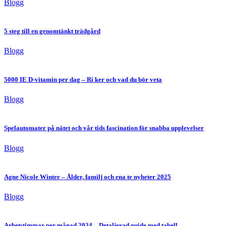
Blogg
5 steg till en genomtänkt trädgård
Blogg
5000 IE D-vitamin per dag – Ri ker och vad du bör veta
Blogg
Spelautomater på nätet och vår tids fascination för snabba upplevelser
Blogg
Agne Nicole Winter – Ålder, familj och ena te nyheter 2025
Blogg
Arbetstimmar per månad 2024 – Detaljerad guide med tabell