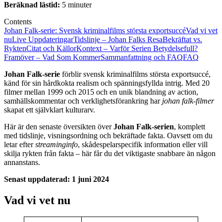
Beräknad lästid:
5 minuter
Contents
Johan Falk-serie: Svensk kriminalfilms största exportsuccé
Vad vi vet
nu
Live Uppdateringar
Tidslinje – Johan Falks Resa
Bekräftat vs.
Rykten
Citat och Källor
Kontext – Varför Serien Betydelsefull?
Framöver – Vad Som Kommer
Sammanfattning och FAQ
FAQ
Johan Falk-serie
förblir svensk kriminalfilms största exportsuccé,
känd för sin hårdkokta realism och spänningsfyllda intrig. Med 20
filmer mellan 1999 och 2015 och en unik blandning av action,
samhällskommentar och verklighetsförankring har
johan falk-filmer
skapat ett självklart kulturarv.
Här är den senaste översikten över
Johan Falk-serien
, komplett
med tidslinje, visningsordning och bekräftade fakta. Oavsett om du
letar efter
streaminginfo
, skådespelarspecifik information eller vill
skilja rykten från fakta – här får du det viktigaste snabbare än någon
annanstans.
Senast uppdaterad:
1 juni 2024
Vad vi vet nu