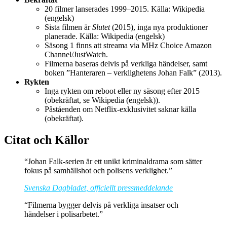
20 filmer lanserades 1999–2015.
Källa: Wikipedia
(engelsk)
Sista filmen är
Slutet
(2015), inga nya produktioner
planerade.
Källa: Wikipedia (engelsk)
Säsong 1 finns att streama via MHz Choice Amazon
Channel/JustWatch.
Filmerna baseras delvis på verkliga händelser, samt
boken ”Hanteraren – verklighetens Johan Falk” (2013).
Rykten
Inga rykten om reboot eller ny säsong efter 2015
(obekräftat, se Wikipedia (engelsk)).
Påståenden om Netflix-exklusivitet saknar källa
(obekräftat).
Citat och Källor
“Johan Falk-serien är ett unikt kriminaldrama som sätter
fokus på samhällshot och polisens verklighet.”
Svenska Dagbladet, officiellt pressmeddelande
“Filmerna bygger delvis på verkliga insatser och
händelser i polisarbetet.”