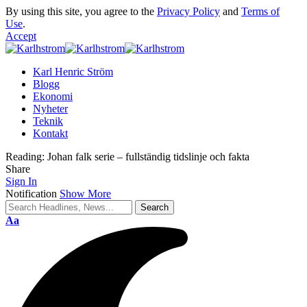
By using this site, you agree to the
Privacy Policy
and
Terms of
Use
.
Accept
Karl Henric Ström
Blogg
Ekonomi
Nyheter
Teknik
Kontakt
Reading:
Johan falk serie – fullständig tidslinje och fakta
Share
Sign In
Notification
Show More
Font
Aa
Resizer