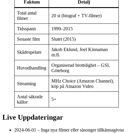
Faktum
Detalj
Total antal
20 st (biograf + TV-filmer)
filmer
Tidsspann
1999–2015
Senaste film
Slutet (2015)
Jakob Eklund, Joel Kinnaman
Skådespelare
m.fl.
Organiserad brottslighet – GSI,
Huvudhandling
Göteborg
MHz Choice (Amazon Channel),
Streaming
köp på Amazon Video
Antal säkrade
5+
källor
Live Uppdateringar
2024-06-01
– Inga nya filmer eller säsonger tillkännagivna