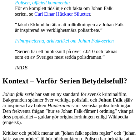
Polisen, officiell kommentar
För en komplett tidslinje och fakta om Johan Falk-
serien, se
Carl Einar Häckner Siluetter
.
“Jakob Eklund berättar att rolltolkningen av Johan Falk
är inspirerad av verklighetsnära polisarbete.”
Filmnyheterna, arkivartikel om Johan Falk-serien
“Serien har ett publiksnitt på över 7.0/10 och räknas
som ett av Sveriges mest sedda polisdraman.”
IMDB
Kontext – Varför Serien Betydelsefull?
Johan falk-serie
har satt en ny standard för svensk kriminalfilm.
Bakgrunden spänner över verkliga polisfall, och
Johan Falk
själv
är inspirerad av boken
Hanteraren
samt svenska polisutredningar.
Den frekventa frågan ”hur se Johan Falk-filmer i ordning” visar på
dess popularitet – guidar gör originalordningen enligt
Wikipedia
(engelsk)
.
Kritiker och publik menar att ”johan falk: spelets regler” och ”johan
falk: vapenbröder” tillhör höjdpunkterna. Polisen har bekräftat att