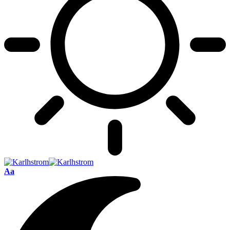
Font
Aa
Resizer