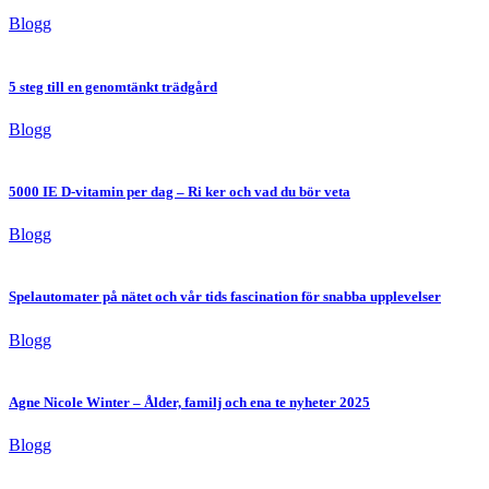
Blogg
5 steg till en genomtänkt trädgård
Blogg
5000 IE D-vitamin per dag – Ri ker och vad du bör veta
Blogg
Spelautomater på nätet och vår tids fascination för snabba upplevelser
Blogg
Agne Nicole Winter – Ålder, familj och ena te nyheter 2025
Blogg