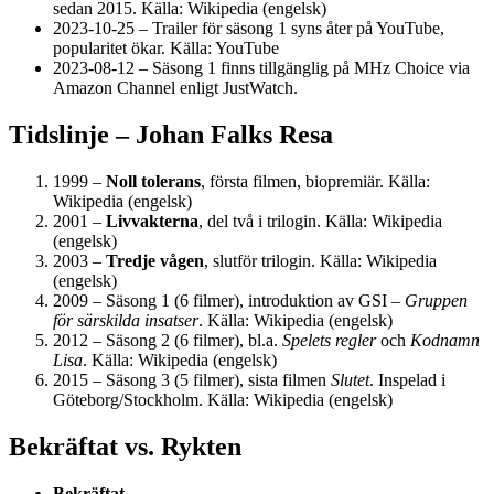
sedan 2015.
Källa: Wikipedia (engelsk)
2023-10-25
– Trailer för säsong 1 syns åter på YouTube,
popularitet ökar.
Källa: YouTube
2023-08-12
– Säsong 1 finns tillgänglig på MHz Choice via
Amazon Channel enligt JustWatch.
Tidslinje – Johan Falks Resa
1999 –
Noll tolerans
, första filmen, biopremiär.
Källa:
Wikipedia (engelsk)
2001 –
Livvakterna
, del två i trilogin.
Källa: Wikipedia
(engelsk)
2003 –
Tredje vågen
, slutför trilogin.
Källa: Wikipedia
(engelsk)
2009 – Säsong 1 (6 filmer), introduktion av GSI –
Gruppen
för särskilda insatser
.
Källa: Wikipedia (engelsk)
2012 – Säsong 2 (6 filmer), bl.a.
Spelets regler
och
Kodnamn
Lisa
.
Källa: Wikipedia (engelsk)
2015 – Säsong 3 (5 filmer), sista filmen
Slutet
. Inspelad i
Göteborg/Stockholm.
Källa: Wikipedia (engelsk)
Bekräftat vs. Rykten
Bekräftat