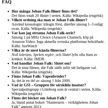
FAQ
Hur många Johan Falk-filmer finns det?
Det finns totalt 20 filmer i serien.
Källa: Wikipedia (engelsk)
Vilken ordning ska man se Johan Falk-filmer?
Använd kronologin: trilogin först, därefter säsong 1–3 enligt
ovan.
Källa: Wikipedia (engelsk)
Var kan jag streama Johan Falk-serie?
Säsong 1 på MHz Choice (Amazon Channel), köp på
Amazon Video. Inga aktuella svenska plattformar bekräftade.
Källa: JustWatch
Vilka är de mest kända filmerna?
Noll tolerans
,
Spelets regler
, och
Slutet
lyfts ofta fram av
kritiker.
Källa: IMDB
Vad handlar Johan Falk: Slutet om?
Det är sista filmen, där Falk ställs inför sitt farligaste val.
Källa: Wikipedia (engelsk)
Finns Johan Falk: Vapenbröder?
Ja, det är en del av säsong 1 från 2009.
Vad är GSI – Gruppen för särskilda insatser?
Specialpolisgrupp i Göteborg som är central i serien.
Källa:
Wikipedia (engelsk)
Finns det böcker om Johan Falk?
Ja, bland annat boken ”Hanteraren – verklighetens Johan
Falk” utgiven 2013.