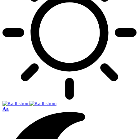
Font
Aa
Resizer