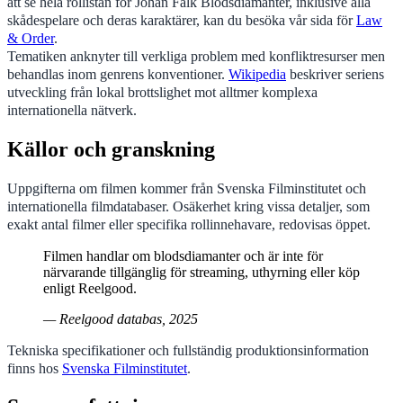
att se hela rollistan för Johan Falk Blodsdiamanter, inklusive alla
skådespelare och deras karaktärer, kan du besöka vår sida för
Law
& Order
.
Tematiken anknyter till verkliga problem med konfliktresurser men
behandlas inom genrens konventioner.
Wikipedia
beskriver seriens
utveckling från lokal brottslighet mot alltmer komplexa
internationella nätverk.
Källor och granskning
Uppgifterna om filmen kommer från Svenska Filminstitutet och
internationella filmdatabaser. Osäkerhet kring vissa detaljer, som
exakt antal filmer eller specifika rollinnehavare, redovisas öppet.
Filmen handlar om blodsdiamanter och är inte för
närvarande tillgänglig för streaming, uthyrning eller köp
enligt Reelgood.
— Reelgood databas, 2025
Tekniska specifikationer och fullständig produktionsinformation
finns hos
Svenska Filminstitutet
.