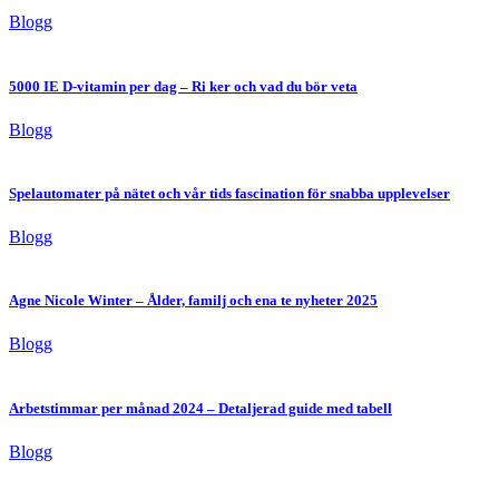
Blogg
5000 IE D-vitamin per dag – Ri ker och vad du bör veta
Blogg
Spelautomater på nätet och vår tids fascination för snabba upplevelser
Blogg
Agne Nicole Winter – Ålder, familj och ena te nyheter 2025
Blogg
Arbetstimmar per månad 2024 – Detaljerad guide med tabell
Blogg