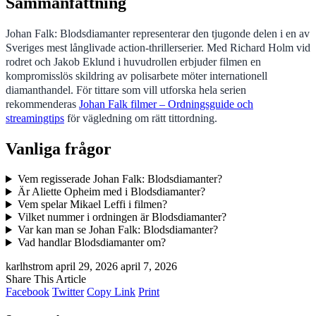
Sammanfattning
Johan Falk: Blodsdiamanter representerar den tjugonde delen i en av
Sveriges mest långlivade action-thrillerserier. Med Richard Holm vid
rodret och Jakob Eklund i huvudrollen erbjuder filmen en
kompromisslös skildring av polisarbete möter internationell
diamanthandel. För tittare som vill utforska hela serien
rekommenderas
Johan Falk filmer – Ordningsguide och
streamingtips
för vägledning om rätt tittordning.
Vanliga frågor
Vem regisserade Johan Falk: Blodsdiamanter?
Är Aliette Opheim med i Blodsdiamanter?
Vem spelar Mikael Leffi i filmen?
Vilket nummer i ordningen är Blodsdiamanter?
Var kan man se Johan Falk: Blodsdiamanter?
Vad handlar Blodsdiamanter om?
karlhstrom
april 29, 2026
april 7, 2026
Share This Article
Facebook
Twitter
Copy Link
Print