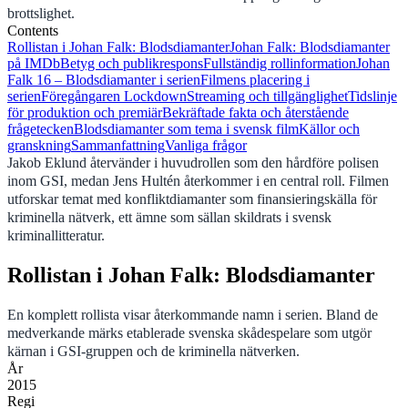
brottslighet.
Contents
Rollistan i Johan Falk: Blodsdiamanter
Johan Falk: Blodsdiamanter
på IMDb
Betyg och publikrespons
Fullständig rollinformation
Johan
Falk 16 – Blodsdiamanter i serien
Filmens placering i
serien
Föregångaren Lockdown
Streaming och tillgänglighet
Tidslinje
för produktion och premiär
Bekräftade fakta och återstående
frågetecken
Blodsdiamanter som tema i svensk film
Källor och
granskning
Sammanfattning
Vanliga frågor
Jakob Eklund återvänder i huvudrollen som den hårdföre polisen
inom GSI, medan Jens Hultén återkommer i en central roll. Filmen
utforskar temat med konfliktdiamanter som finansieringskälla för
kriminella nätverk, ett ämne som sällan skildrats i svensk
kriminallitteratur.
Rollistan i Johan Falk: Blodsdiamanter
En komplett rollista visar återkommande namn i serien. Bland de
medverkande märks etablerade svenska skådespelare som utgör
kärnan i GSI-gruppen och de kriminella nätverken.
År
2015
Regi