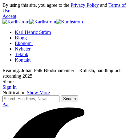
By using this site, you agree to the
Privacy Policy
and
Terms of
Use
.
Accept
Karl Henric Ström
Blogg
Ekonomi
Nyheter
Teknik
Kontakt
Reading:
Johan Falk Blodsdiamanter – Rollista, handling och
streaming 2025
Share
Sign In
Notification
Show More
Font
Aa
Resizer