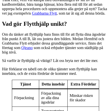
kardborrelådor, bära tunga bjässar, köra flera mil till för att sedan
upprepa hela proceduren och uppmontera alla grejer på nytt? Tacka
vet jag exempelvis
Grabbarna Flytt
, som tar åt sig all denna börda.
Vad gör Flytthjälp unikt?
Om du tänker att flytthjälp bara finns till för att flytta dina ägodelar
från punkt A till B, låt oss justera den bilden. Medan Hemfrid och
Grabbarna Flytt erbjuder dessa grundläggande service, finns det
företag som
Qleano
som också erbjuder tjänster som städhjälp på
hög nivå.
Så varför är flytthjälp så viktigt? Låt oss bryta ner det lite mer.
Här förklarar en tabell om de olika tjänster som flytthjälp kan
innebära, och de extra fördelar de kommer med.
Tjänst
Detta innebär
Extra Fördelar
Förpackning
Minskar risken
Förpackning
av alla dina
för skador
ägodelar
Transportering