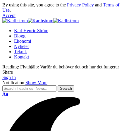
By using this site, you agree to the
Privacy Policy
and
Terms of
Use
.
Accept
Karl Henric Ström
Blogg
Ekonomi
Nyheter
Teknik
Kontakt
Reading:
Flytthjälp: Varför du behöver det och hur det fungerar
Share
Sign In
Notification
Show More
Font
Aa
Resizer