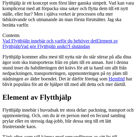
Flytthjälp är ett koncept som först låter ganska simpelt. Vad kan vara
komplicerat med att förpacka sina saker och flytta dem till ett nytt
ställe, eller hur? Men i själva verket är processen ofta mer
tidskrävande och utmanande än man första förutsätter. Jag ska
berätta varför.
Contents
Vad Flytthjälp innebär och varför du behöver det
Element av
Flytthjälp
Vad gör Flytthjälp unikt?
I slutändan
Flytthjälp kommer allra mest till nytta när du står stirrar på alla dina
ägor som ska transporteras från en plats till en annan. Just i denna
stund inser du habiliteringen det krävs för att ta hand om allt från
nedpackningen, transporteringen, uppmonteringen på ny plats till
städningen av äldre boendet. Det är därför företag som
Hemfrid
har
blivit populära för att de hjälper till med allt detta och mer därtill.
Element av Flytthjälp
Flytthjälp innebär i huvudsak tre stora delar: packning, transport och
uppmontering. Och, om du är en person med en fecund samling
prylar eller en stressig dag-jobb, blir dessa steg till ett lätt
frustrerande kaos.
Tänk efter, vem vill kämpa med omvandlingen av sitt liv till