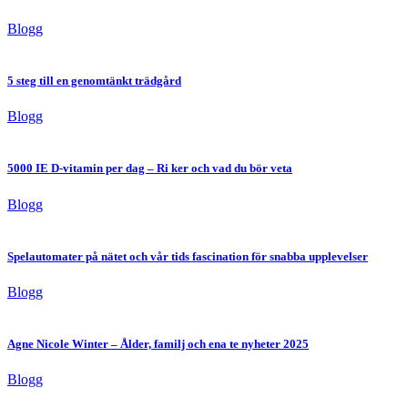
Blogg
5 steg till en genomtänkt trädgård
Blogg
5000 IE D-vitamin per dag – Ri ker och vad du bör veta
Blogg
Spelautomater på nätet och vår tids fascination för snabba upplevelser
Blogg
Agne Nicole Winter – Ålder, familj och ena te nyheter 2025
Blogg