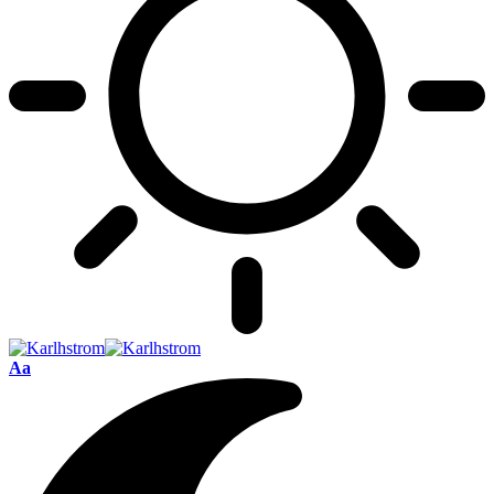
Font
Aa
Resizer