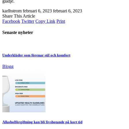
glädje.
karlhstrom
februari 6, 2023
februari 6, 2023
Share This Article
Facebook
Twitter
Copy Link
Print
Senaste nyheter
Underkläder som förenar stil och komfort
Blogg
Alkoholförgiftning kan bli livshotande på kort tid