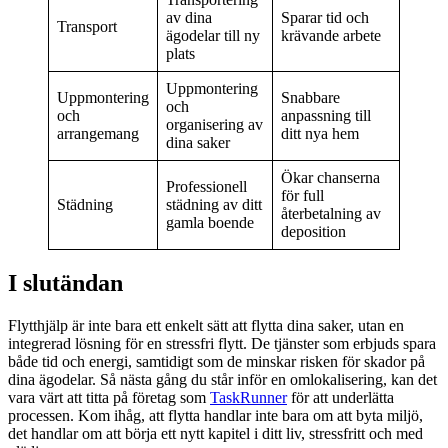
av dina
Sparar tid och
Transport
ägodelar till ny
krävande arbete
plats
Uppmontering
Uppmontering
Snabbare
och
och
anpassning till
organisering av
arrangemang
ditt nya hem
dina saker
Ökar chanserna
Professionell
för full
Städning
städning av ditt
återbetalning av
gamla boende
deposition
I slutändan
Flytthjälp är inte bara ett enkelt sätt att flytta dina saker, utan en
integrerad lösning för en stressfri flytt. De tjänster som erbjuds spara
både tid och energi, samtidigt som de minskar risken för skador på
dina ägodelar. Så nästa gång du står inför en omlokalisering, kan det
vara värt att titta på företag som
TaskRunner
för att underlätta
processen. Kom ihåg, att flytta handlar inte bara om att byta miljö,
det handlar om att börja ett nytt kapitel i ditt liv, stressfritt och med