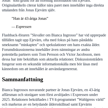
Jonas” som grund för all offentlig information om Ejevärn.
Originalartikeln citerar källor nära paret men innehåller inga direkta
uttalanden från Jonas Ejevärn själv.
”Han är 43-åriga Jonas”
— Expressen
Flashback-föraren ”Skvaller om Bianca Ingrosso” har vid upprepade
tillfällen tagit upp Ejevärn, ofta med fokus på hans påstådda
smeknamn ”minkapten” och spekulationer om hans exakta ålder.
Forumdiskussionerna innehåller även nämningar av andra
potentiella partners som Tom Persson och Victor Jacobsson, men
dessa har inte bekräftats som aktuella relationer. Diskussionstråden
fungerar som en sekundär informationskälla men bör läsas med
kännedom om att innehållet är användargenererat.
Sammanfattning
Bianca Ingrossos nuvarande partner är Jonas Ejevärn, en 43-årig
affärsman och storägare som först avslöjades i Expressen under
2025. Relationen bekräftades i TV4-programmet ”Wahlgrens värld”
och markeras av en betydande åldersskillnad samt Ejevärns