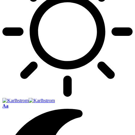
Font
Aa
Resizer