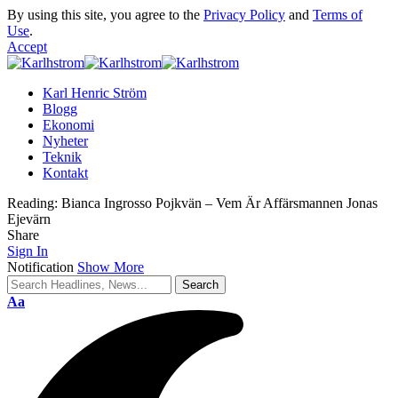
By using this site, you agree to the
Privacy Policy
and
Terms of
Use
.
Accept
Karl Henric Ström
Blogg
Ekonomi
Nyheter
Teknik
Kontakt
Reading:
Bianca Ingrosso Pojkvän – Vem Är Affärsmannen Jonas
Ejevärn
Share
Sign In
Notification
Show More
Font
Aa
Resizer