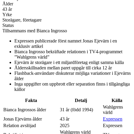
Ålder
43 år
Yrke
Storägare, företagare
Status
Tillsammans med Bianca Ingrosso
Expressen publicerade först namnet Jonas Ejevärn i en
exklusiv artikel
Bianca Ingrosso bekräftade relationen i TV4-programmet
”Wahlgrens värld”
Ejevärn är storägare i ett miljardföretag enligt samma källa
Åldersskillnaden mellan paret uppgår till cirka 12 år
Flashback-användare diskuterar möjliga variationer i Ejevärns
ålder
Inga uppgifter om uppbrott eller separation finns i tillgängliga
källor
Fakta
Detalj
Källa
Wahlgrens
Bianca Ingrossos ålder
31 år (född 1994)
värld
Jonas Ejevärns ålder
43 år
Expressen
Relation avslöjad
2025
Expressen
Wahlgrens värld