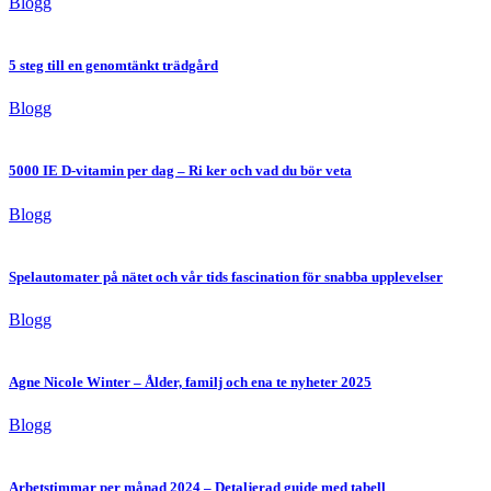
Blogg
5 steg till en genomtänkt trädgård
Blogg
5000 IE D-vitamin per dag – Ri ker och vad du bör veta
Blogg
Spelautomater på nätet och vår tids fascination för snabba upplevelser
Blogg
Agne Nicole Winter – Ålder, familj och ena te nyheter 2025
Blogg
Arbetstimmar per månad 2024 – Detaljerad guide med tabell