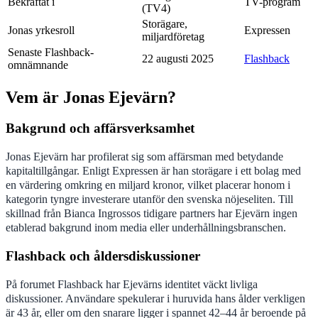
Bekräftat i
TV-program
(TV4)
Storägare,
Jonas yrkesroll
Expressen
miljardföretag
Senaste Flashback-
22 augusti 2025
Flashback
omnämnande
Vem är Jonas Ejevärn?
Bakgrund och affärsverksamhet
Jonas Ejevärn har profilerat sig som affärsman med betydande
kapitaltillgångar. Enligt Expressen är han storägare i ett bolag med
en värdering omkring en miljard kronor, vilket placerar honom i
kategorin tyngre investerare utanför den svenska nöjeseliten. Till
skillnad från Bianca Ingrossos tidigare partners har Ejevärn ingen
etablerad bakgrund inom media eller underhållningsbranschen.
Flashback och åldersdiskussioner
På forumet Flashback har Ejevärns identitet väckt livliga
diskussioner. Användare spekulerar i huruvida hans ålder verkligen
är 43 år, eller om den snarare ligger i spannet 42–44 år beroende på