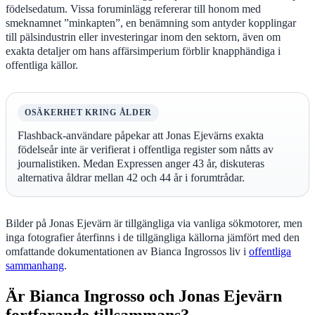
födelsedatum. Vissa foruminlägg refererar till honom med
smeknamnet ”minkapten”, en benämning som antyder kopplingar
till pälsindustrin eller investeringar inom den sektorn, även om
exakta detaljer om hans affärsimperium förblir knapphändiga i
offentliga källor.
OSÄKERHET KRING ÅLDER
Flashback-användare påpekar att Jonas Ejevärns exakta
födelseår inte är verifierat i offentliga register som nåtts av
journalistiken. Medan Expressen anger 43 år, diskuteras
alternativa åldrar mellan 42 och 44 år i forumtrådar.
Bilder på Jonas Ejevärn är tillgängliga via vanliga sökmotorer, men
inga fotografier återfinns i de tillgängliga källorna jämfört med den
omfattande dokumentationen av Bianca Ingrossos liv i
offentliga
sammanhang
.
Är Bianca Ingrosso och Jonas Ejevärn
fortfarande tillsammans?