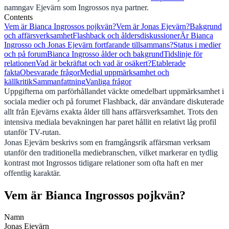
namngav Ejevärn som Ingrossos nya partner.
Contents
Vem är Bianca Ingrossos pojkvän?
Vem är Jonas Ejevärn?
Bakgrund
och affärsverksamhet
Flashback och åldersdiskussioner
Är Bianca
Ingrosso och Jonas Ejevärn fortfarande tillsammans?
Status i medier
och på forum
Bianca Ingrosso ålder och bakgrund
Tidslinje för
relationen
Vad är bekräftat och vad är osäkert?
Etablerade
fakta
Obesvarade frågor
Medial uppmärksamhet och
källkritik
Sammanfattning
Vanliga frågor
Uppgifterna om parförhållandet väckte omedelbart uppmärksamhet i
sociala medier och på forumet Flashback, där användare diskuterade
allt från Ejevärns exakta ålder till hans affärsverksamhet. Trots den
intensiva mediala bevakningen har paret hållit en relativt låg profil
utanför TV-rutan.
Jonas Ejevärn beskrivs som en framgångsrik affärsman verksam
utanför den traditionella mediebranschen, vilket markerar en tydlig
kontrast mot Ingrossos tidigare relationer som ofta haft en mer
offentlig karaktär.
Vem är Bianca Ingrossos pojkvän?
Namn
Jonas Ejevärn