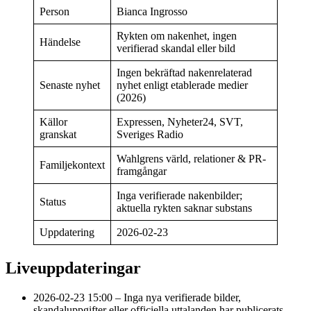
Person
Bianca Ingrosso
Rykten om nakenhet, ingen
Händelse
verifierad skandal eller bild
Ingen bekräftad nakenrelaterad
Senaste nyhet
nyhet enligt etablerade medier
(2026)
Källor
Expressen, Nyheter24, SVT,
granskat
Sveriges Radio
Wahlgrens värld, relationer & PR-
Familjekontext
framgångar
Inga verifierade nakenbilder;
Status
aktuella rykten saknar substans
Uppdatering
2026-02-23
Liveuppdateringar
2026-02-23 15:00
– Inga nya verifierade bilder,
skandaluppgifter eller officiella uttalanden har publicerats.