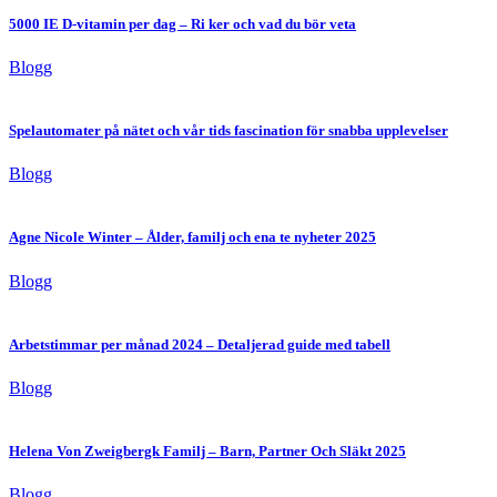
5000 IE D-vitamin per dag – Ri ker och vad du bör veta
Blogg
Spelautomater på nätet och vår tids fascination för snabba upplevelser
Blogg
Agne Nicole Winter – Ålder, familj och ena te nyheter 2025
Blogg
Arbetstimmar per månad 2024 – Detaljerad guide med tabell
Blogg
Helena Von Zweigbergk Familj – Barn, Partner Och Släkt 2025
Blogg