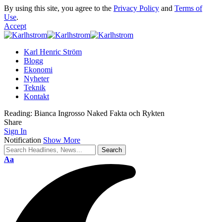
By using this site, you agree to the
Privacy Policy
and
Terms of
Use
.
Accept
Karl Henric Ström
Blogg
Ekonomi
Nyheter
Teknik
Kontakt
Reading:
Bianca Ingrosso Naked Fakta och Rykten
Share
Sign In
Notification
Show More
Font
Aa
Resizer