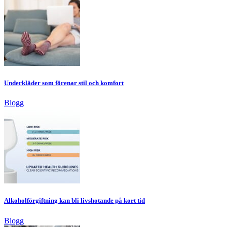
Underkläder som förenar stil och komfort
Blogg
Alkoholförgiftning kan bli livshotande på kort tid
Blogg