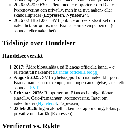
2026-02-20 09:30
– Flera medier rapporterar om Biancas
lyxrenovering och privatliv, men inga nya naken- eller
skandaluptader (
Expressen
,
Nyheter24
).
2026-02-18 21:00
– SVT publicerar översiktsartikel om
nakenhet/porrgräns, med Bianca som exempelperson (ej
skandal eller nakenhet).
Tidslinje över Händelser
Händelseöversikt
2017:
Äldre blogginlägg på Biancas officiella kanal – ej
relaterat till nakenhet (
Biancas officiella blogg
).
Augusti 2025:
SVT-nyhetsrapport om när naket blir porr;
Bianca nämns som exempel, men ingen anklagelse, läcka eller
skandal.
SVT
Februari 2026:
Rapporter om Biancas hemliga flörtar,
singelliv, Caia-framgångar, lyxrenovering. Inget om
nakenbilder (
Nyheter24
, Expressen)
23 feb 2026:
Ingen aktuell nakenhetsrapportering; fokus på
privatliv och karriär (Expressen).
Verifierat vs. Rykte