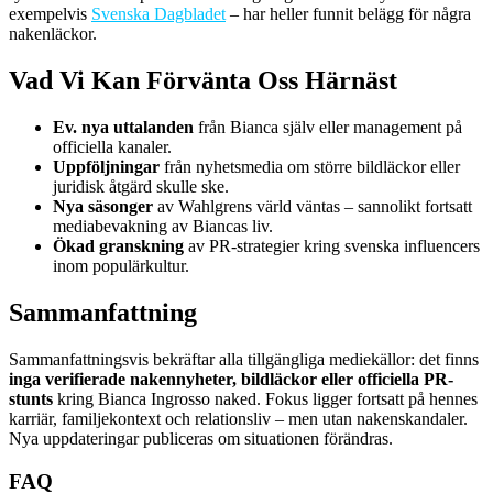
exempelvis
Svenska Dagbladet
– har heller funnit belägg för några
nakenläckor.
Vad Vi Kan Förvänta Oss Härnäst
Ev. nya uttalanden
från Bianca själv eller management på
officiella kanaler.
Uppföljningar
från nyhetsmedia om större bildläckor eller
juridisk åtgärd skulle ske.
Nya säsonger
av Wahlgrens värld väntas – sannolikt fortsatt
mediabevakning av Biancas liv.
Ökad granskning
av PR-strategier kring svenska influencers
inom populärkultur.
Sammanfattning
Sammanfattningsvis bekräftar alla tillgängliga mediekällor: det finns
inga verifierade nakennyheter, bildläckor eller officiella PR-
stunts
kring Bianca Ingrosso naked. Fokus ligger fortsatt på hennes
karriär, familjekontext och relationsliv – men utan nakenskandaler.
Nya uppdateringar publiceras om situationen förändras.
FAQ