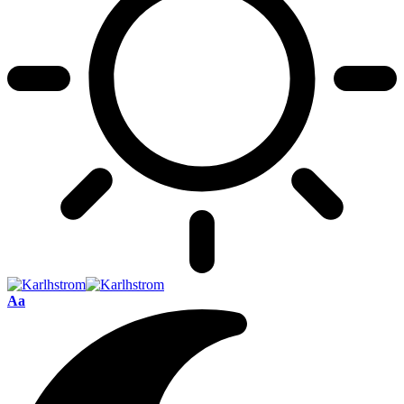
Font
Aa
Resizer