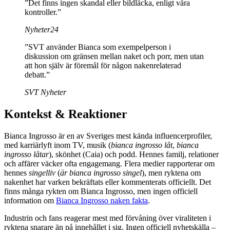
”Det finns ingen skandal eller bildläcka, enligt våra
kontroller.”
Nyheter24
”SVT använder Bianca som exempelperson i
diskussion om gränsen mellan naket och porr, men utan
att hon själv är föremål för någon nakenrelaterad
debatt.”
SVT Nyheter
Kontekst & Reaktioner
Bianca Ingrosso är en av Sveriges mest kända influencerprofiler,
med karriärlyft inom TV, musik (
bianca ingrosso låt
,
bianca
ingrosso låtar
), skönhet (Caia) och podd. Hennes familj, relationer
och affärer väcker ofta engagemang. Flera medier rapporterar om
hennes
singelliv
(
är bianca ingrosso singel
), men ryktena om
nakenhet har varken bekräftats eller kommenterats officiellt. Det
finns många rykten om Bianca Ingrosso, men ingen officiell
information om
Bianca Ingrosso naken fakta
.
Industrin och fans reagerar mest med förvåning över viraliteten i
ryktena snarare än på innehållet i sig. Ingen officiell nyhetskälla –