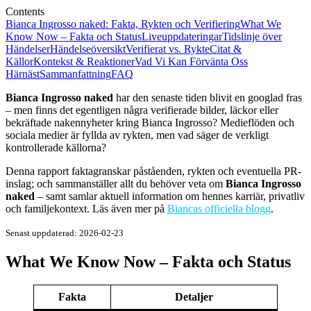
Contents
Bianca Ingrosso naked: Fakta, Rykten och Verifiering
What We
Know Now – Fakta och Status
Liveuppdateringar
Tidslinje över
Händelser
Händelseöversikt
Verifierat vs. Rykte
Citat &
Källor
Kontekst & Reaktioner
Vad Vi Kan Förvänta Oss
Härnäst
Sammanfattning
FAQ
Bianca Ingrosso naked
har den senaste tiden blivit en googlad fras
– men finns det egentligen några verifierade bilder, läckor eller
bekräftade nakennyheter kring Bianca Ingrosso? Medieflöden och
sociala medier är fyllda av rykten, men vad säger de verkligt
kontrollerade källorna?
Denna rapport faktagranskar påståenden, rykten och eventuella PR-
inslag; och sammanställer allt du behöver veta om
Bianca Ingrosso
naked
– samt samlar aktuell information om hennes karriär, privatliv
och familjekontext. Läs även mer på
Biancas officiella blogg
.
Senast uppdaterad:
2026-02-23
What We Know Now – Fakta och Status
Fakta
Detaljer