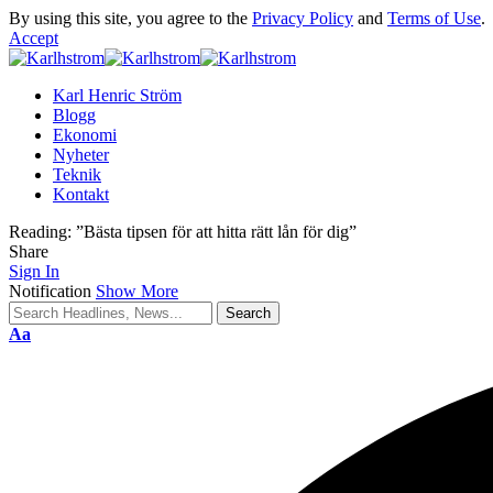
By using this site, you agree to the
Privacy Policy
and
Terms of Use
.
Accept
Karl Henric Ström
Blogg
Ekonomi
Nyheter
Teknik
Kontakt
Reading:
”Bästa tipsen för att hitta rätt lån för dig”
Share
Sign In
Notification
Show More
Font
Aa
Resizer