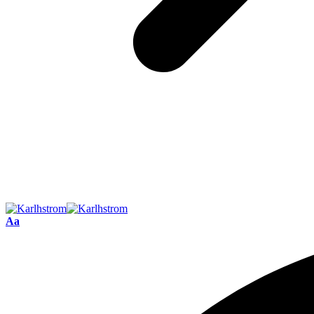
Font
Aa
Resizer