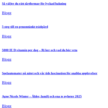
Så väljer du rätt tårtformar för lyckad bakning
Blogg
5 steg till en genomtänkt trädgård
Blogg
5000 IE D-vitamin per dag – Ri ker och vad du bör veta
Blogg
Spelautomater på nätet och vår tids fascination för snabba upplevelser
Blogg
Agne Nicole Winter – Ålder, familj och ena te nyheter 2025
Blogg