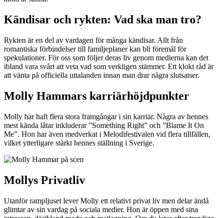
Kändisar och rykten: Vad ska man tro?
Rykten är en del av vardagen för många kändisar. Allt från
romantiska förbindelser till familjeplaner kan bli föremål för
spekulationer. För oss som följer deras liv genom medierna kan det
ibland vara svårt att veta vad som verkligen stämmer. Ett klokt råd är
att vänta på officiella uttalanden innan man drar några slutsatser.
Molly Hammars karriärhöjdpunkter
Molly har haft flera stora framgångar i sin karriär. Några av hennes
mest kända låtar inkluderar ”Something Right” och ”Blame It On
Me”. Hon har även medverkat i Melodifestivalen vid flera tillfällen,
vilket ytterligare stärkt hennes ställning i Sverige.
Mollys Privatliv
Utanför rampljuset lever Molly ett relativt privat liv men delar ändå
glimtar av sin vardag på sociala medier. Hon är öppen med sina