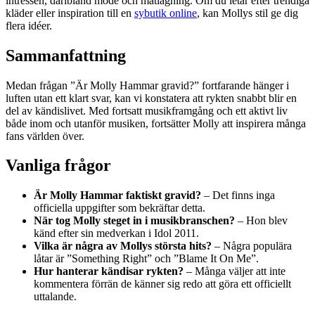
intressen, däribland mode och matlagning. Om du letar efter trendiga
kläder eller inspiration till en
sybutik online
, kan Mollys stil ge dig
flera idéer.
Sammanfattning
Medan frågan ”Är Molly Hammar gravid?” fortfarande hänger i
luften utan ett klart svar, kan vi konstatera att rykten snabbt blir en
del av kändislivet. Med fortsatt musikframgång och ett aktivt liv
både inom och utanför musiken, fortsätter Molly att inspirera många
fans världen över.
Vanliga frågor
Är Molly Hammar faktiskt gravid?
– Det finns inga
officiella uppgifter som bekräftar detta.
När tog Molly steget in i musikbranschen?
– Hon blev
känd efter sin medverkan i Idol 2011.
Vilka är några av Mollys största hits?
– Några populära
låtar är ”Something Right” och ”Blame It On Me”.
Hur hanterar kändisar rykten?
– Många väljer att inte
kommentera förrän de känner sig redo att göra ett officiellt
uttalande.