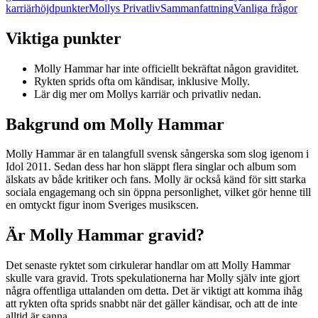
karriärhöjdpunkter
Mollys Privatliv
Sammanfattning
Vanliga frågor
Viktiga punkter
Molly Hammar har inte officiellt bekräftat någon graviditet.
Rykten sprids ofta om kändisar, inklusive Molly.
Lär dig mer om Mollys karriär och privatliv nedan.
Bakgrund om Molly Hammar
Molly Hammar är en talangfull svensk sångerska som slog igenom i
Idol 2011. Sedan dess har hon släppt flera singlar och album som
älskats av både kritiker och fans. Molly är också känd för sitt starka
sociala engagemang och sin öppna personlighet, vilket gör henne till
en omtyckt figur inom Sveriges musikscen.
Är Molly Hammar gravid?
Det senaste ryktet som cirkulerar handlar om att Molly Hammar
skulle vara gravid. Trots spekulationerna har Molly själv inte gjort
några offentliga uttalanden om detta. Det är viktigt att komma ihåg
att rykten ofta sprids snabbt när det gäller kändisar, och att de inte
alltid är sanna.