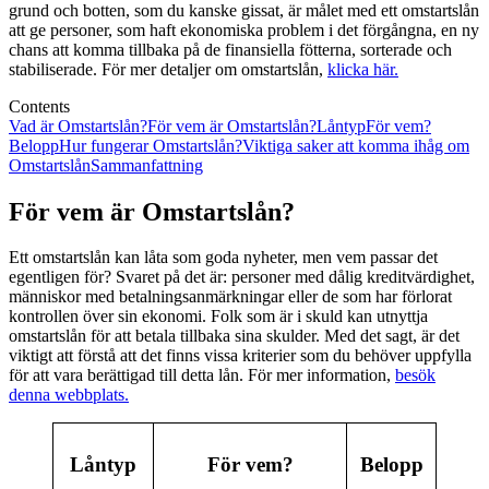
grund och botten, som du kanske gissat, är målet med ett omstartslån
att ge personer, som haft ekonomiska problem i det förgångna, en ny
chans att komma tillbaka på de finansiella fötterna, sorterade och
stabiliserade. För mer detaljer om omstartslån,
klicka här.
Contents
Vad är Omstartslån?
För vem är Omstartslån?
Låntyp
För vem?
Belopp
Hur fungerar Omstartslån?
Viktiga saker att komma ihåg om
Omstartslån
Sammanfattning
För vem är Omstartslån?
Ett omstartslån kan låta som goda nyheter, men vem passar det
egentligen för? Svaret på det är: personer med dålig kreditvärdighet,
människor med betalningsanmärkningar eller de som har förlorat
kontrollen över sin ekonomi. Folk som är i skuld kan utnyttja
omstartslån för att betala tillbaka sina skulder. Med det sagt, är det
viktigt att förstå att det finns vissa kriterier som du behöver uppfylla
för att vara berättigad till detta lån. För mer information,
besök
denna webbplats.
Låntyp
För vem?
Belopp