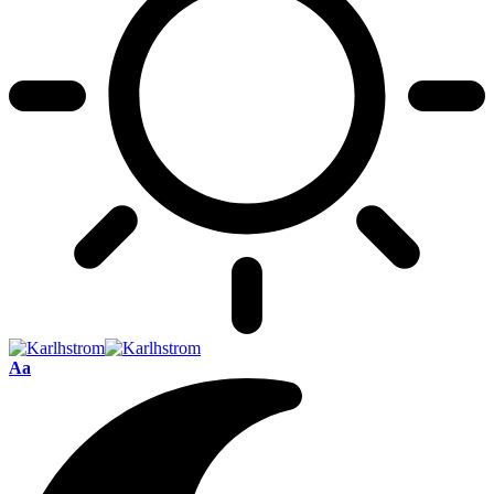
Font
Aa
Resizer