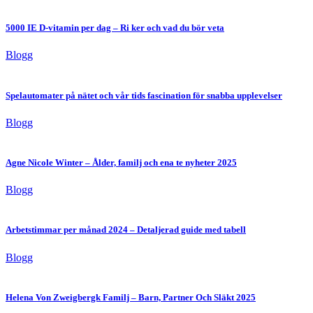
5000 IE D-vitamin per dag – Ri ker och vad du bör veta
Blogg
Spelautomater på nätet och vår tids fascination för snabba upplevelser
Blogg
Agne Nicole Winter – Ålder, familj och ena te nyheter 2025
Blogg
Arbetstimmar per månad 2024 – Detaljerad guide med tabell
Blogg
Helena Von Zweigbergk Familj – Barn, Partner Och Släkt 2025