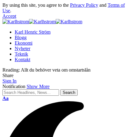
By using this site, you agree to the
Privacy Policy
and
Terms of
Use
.
Accept
Karl Henric Ström
Blogg
Ekonomi
Nyheter
Teknik
Kontakt
Reading:
Allt du behöver veta om omstartslån
Share
Sign In
Notification
Show More
Font
Aa
Resizer